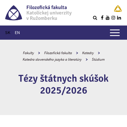
Filozofická fakulta
Katolíckej univerzity
v Ružomberku
R
Hlavné menu
SK
EN
Fakulty
Filozofická fakulta
Katedry
Katedra slovenského jazyka a literatúry
Štúdium
Tézy štátnych skúšok
2025/2026