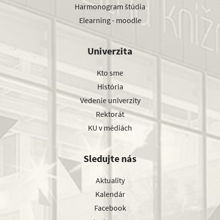
Harmonogram štúdia
Elearning - moodle
Univerzita
Kto sme
História
Vedenie univerzity
Rektorát
KU v médiách
Sledujte nás
Aktuality
Kalendár
Facebook