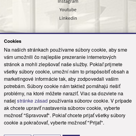
Instagram
Youtube
Linkedin
Cookies
Sledujte nás cez náš pravidelný newsletter
Na našich stránkach používame súbory cookie, aby sme
vám umožnili čo najlepšie prezeranie internetových
stránok a mohli zlepšovať naše služby. Pokiaľ prijmete
všetky súbory cookie, umožní nám to prispôsobiť obsah a
marketingové informácie tak, aby zodpovedali vašim
Odoslať
potrebám. Súbory cookie nám taktiež pomáhajú riešiť
problémy, na ktoré môžete naraziť. Viac sa dozviete na
našej
stránke zásad
používania súborov cookie. V prípade
© 2021-2026 ku.sk. Všetky práva vyhradené.
|
Ochrana osobných údajov
|
ak chcete upraviť nastavenia súborov cookie, vyberte
Vyhlásenie o prístupnosti
|
Admin
možnosť "Spravovať". Pokiaľ chcete prijať všetky súbory
This site is protected by reCAPTCHA and the Google
Privacy Policy
and
Terms of
cookie a pokračovať, vyberte možnosť "Prijať".
Service
apply.
Tvorba stránky WebCreators.sk
|
Webhosting
-
HostCreators