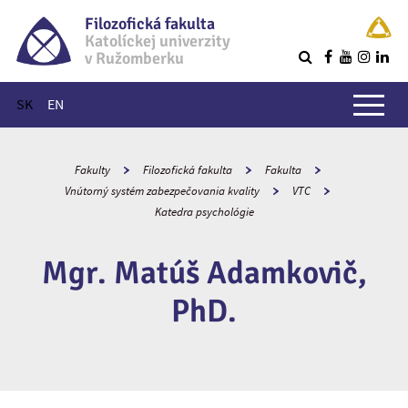
Filozofická fakulta
Katolíckej univerzity
v Ružomberku
R
Hlavné menu
SK
EN
Fakulty
Filozofická fakulta
Fakulta
Vnútorný systém zabezpečovania kvality
VTC
Katedra psychológie
Mgr. Matúš Adamkovič,
PhD.