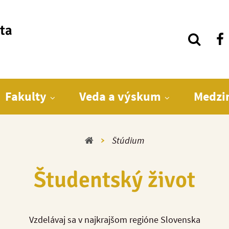
ita
Fakulty
Veda a výskum
Medzi
Domov
Štúdium
Študentský život
Vzdelávaj sa v najkrajšom regióne Slovenska