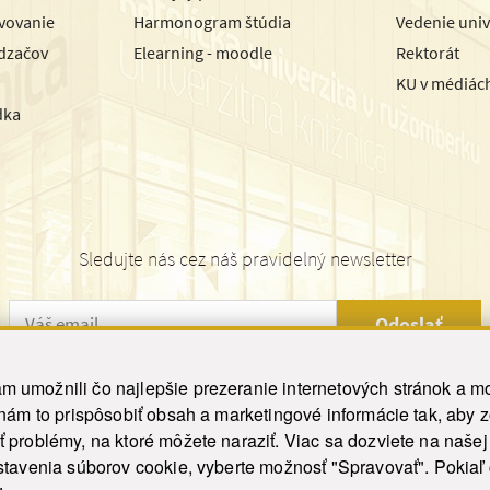
avovanie
Harmonogram štúdia
Vedenie univ
dzačov
Elearning - moodle
Rektorát
KU v médiác
dka
Sledujte nás cez náš pravidelný newsletter
Odoslať
 umožnili čo najlepšie prezeranie internetových stránok a mo
 nám to prispôsobiť obsah a marketingové informácie tak, aby 
26 ku.sk. Všetky práva vyhradené.
|
Ochrana osobných údajov
|
Vyhlásenie o prístupnosti
 problémy, na ktoré môžete naraziť. Viac sa dozviete na naše
his site is protected by reCAPTCHA and the Google
Privacy Policy
and
Terms of Service
appl
tavenia súborov cookie, vyberte možnosť "Spravovať". Pokiaľ c
Tvorba stránky WebCreators.sk
|
Webhosting
-
HostCreators