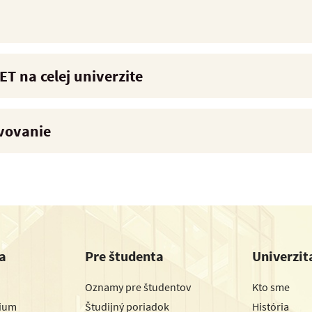
T na celej univerzite
vovanie
a
Pre študenta
Univerzit
Oznamy pre študentov
Kto sme
dium
Študijný poriadok
História