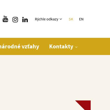
Rýchle menu
Rýchle odkazy
SK
EN
národné vzťahy
Kontakty