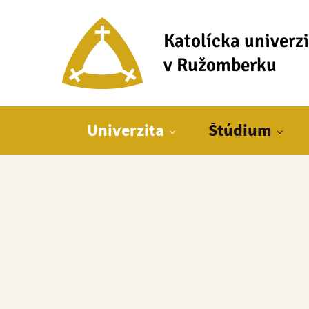
Katolícka univerz
v Ružomberku
Hlavné menu
Univerzita
Štúdium