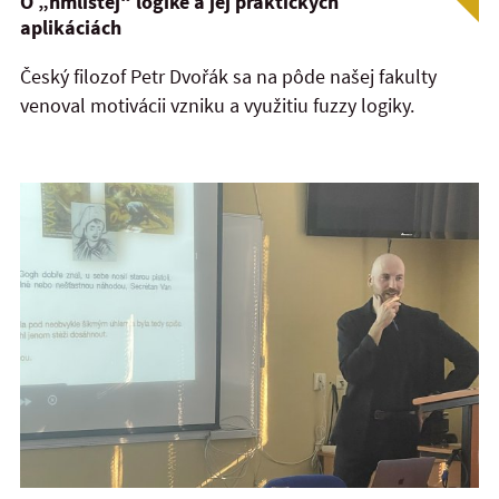
O „hmlistej“ logike a jej praktických
aplikáciách
Český filozof Petr Dvořák sa na pôde našej fakulty
venoval motivácii vzniku a využitiu fuzzy logiky.