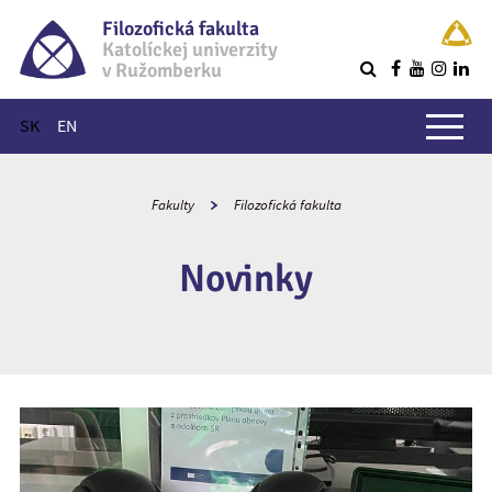
Filozofická fakulta
Katolíckej univerzity
v Ružomberku
R
Hlavné menu
SK
EN
Fakulty
Filozofická fakulta
Novinky