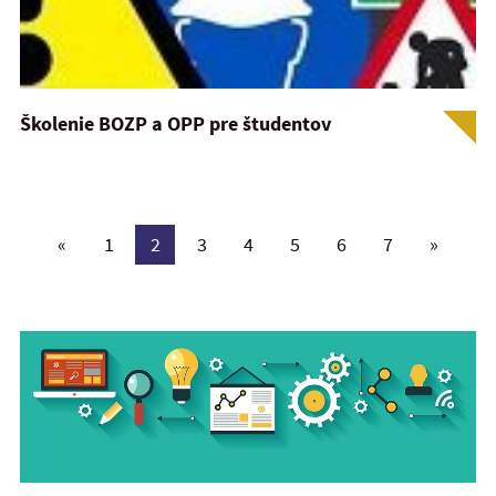
Školenie BOZP a OPP pre študentov
«
1
2
3
4
5
6
7
»