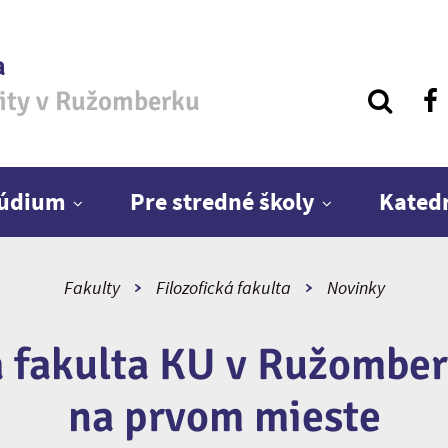
a
zity v Ružomberku
túdium
Pre stredné školy
Kated
Fakulty
Filozofická fakulta
Novinky
á fakulta KU v Ružomber
na prvom mieste