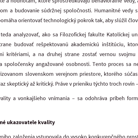
te a hodnotám, ktoré sprostredkúvajú behaviorálne vedy, 
tom a budovanie súdržnej spoločnosti. Humanitné vedy sú
máha orientovať technologický pokrok tak, aby slúžil člov
teda analyzovať, ako sa Filozofickej fakulte Katolíckej uni
strane budovať rešpektovanú akademickú inštitúciu, ktore
i kritériami, a na druhej strane zostať vernou svojmu 
 a spoločensky angažované osobnosti. Tento proces sa n
zovanom slovenskom verejnom priestore, ktorého súčasť
raz skeptický až kritický. Práve v prieniku týchto troch rovín 
ality a vonkajšieho vnímania – sa odohráva príbeh formov
né ukazovatele kvality
svojho založenia vstupovala do vysoko konkurenčného pros