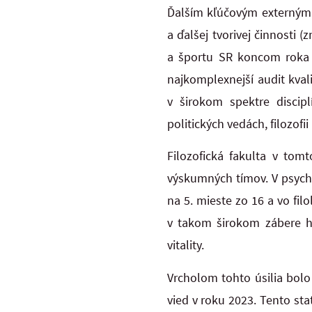
Ďalším kľúčovým externým 
a ďalšej tvorivej činnosti 
a športu SR koncom roka 
najkomplexnejší audit kval
v širokom spektre discipl
politických vedách, filozof
Filozofická fakulta v to
výskumných tímov. V psychol
na 5. mieste zo 16 a vo fi
v takom širokom zábere h
vitality.
Vrcholom tohto úsilia bolo
vied v roku 2023. Tento st