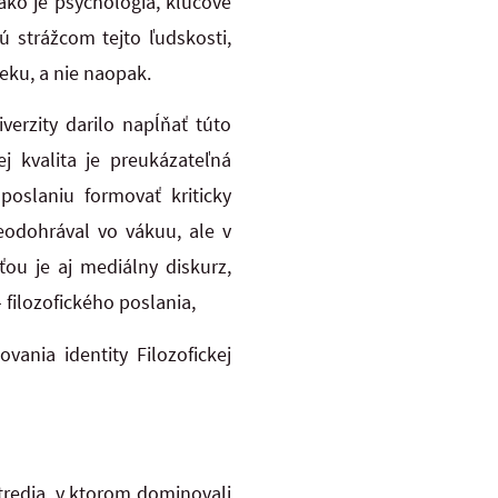
ako je psychológia, kľúčové
 strážcom tejto ľudskosti,
eku, a nie naopak.
verzity darilo napĺňať túto
j kvalita je preukázateľná
poslaniu formovať kriticky
eodohrával vo vákuu, ale v
ou je aj mediálny diskurz,
– filozofického poslania,
ania identity Filozofickej
tredia, v ktorom dominovali