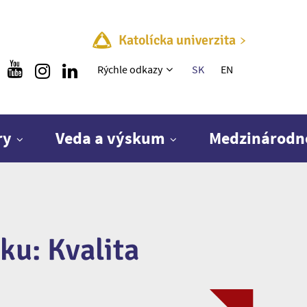
Katolícka univerzita
Rýchle menu
Rýchle odkazy
SK
EN
ry
Veda a výskum
Medzinárodn
ku: Kvalita