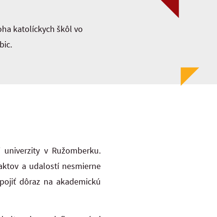
ha katolíckych škôl vo
bic.
j univerzity v Ružomberku.
aktov a udalostí nesmierne
 spojiť dôraz na akademickú