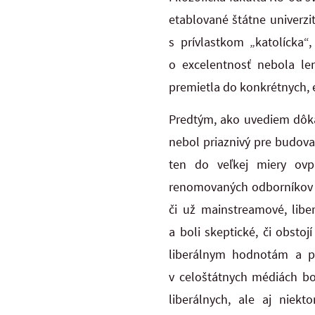
etablované štátne univerzi
s prívlastkom „katolícka“
o excelentnosť nebola le
premietla do konkrétnych, 
Predtým, ako uvediem dôkaz
nebol priaznivý pre budova
ten do veľkej miery ovp
renomovaných odborníkov z
či už mainstreamové, libe
a boli skeptické, či obstoj
liberálnym hodnotám a po
v celoštátnych médiách bo
liberálnych, ale aj niekt