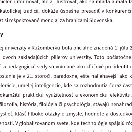
nielen informovať, ale aj ilustrovať, ako sa mladá a malá f
atolíckej tradícii, dokáže úspešne presadiť v konkuren
ť si rešpektované meno aj za hranicami Slovenska.
ty
kej univerzity v Ružomberku bola oficiálne zriadená 1. júl
 dvoch zakladajúcich pilierov univerzity. Toto počiatočn
é a pedagogické vedy sú vnímané ako kľúčové pre identitu 
oslania je v 21. storočí, paradoxne, ešte naliehavejší ako
lerácie, umelej inteligencie, kde sa rozhodnutia čoraz čast
okamžitú praktickú využiteľnosť a ekonomickú efektivitu
lozofia, história, filológia či psychológia, stávajú nenahra
myslieť, klásť hlboké otázky o zmysle, hodnote a dôsledko
nosti. V globalizovanom svete, kde technológie spájajú rô