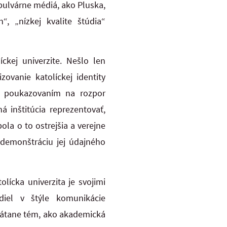
bulvárne médiá, ako Pluska,
“, „nízkej kvalite štúdia“
ckej univerzite. Nešlo len
ovanie katolíckej identity
bo poukazovaním na rozpor
 inštitúcia reprezentovať,
la o to ostrejšia a verejne
 demonštráciu jej údajného
lícka univerzita je svojimi
diel v štýle komunikácie
vrátane tém, ako akademická