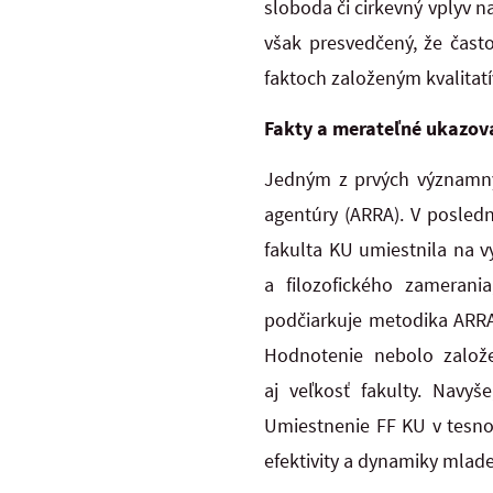
sloboda či cirkevný vplyv na
však presvedčený, že často
faktoch založeným kvalitatí
Fakty a merateľné ukazov
Jedným z prvých významnýc
agentúry (ARRA). V posled
fakulta KU umiestnila na 
a filozofického zamerani
podčiarkuje metodika ARRA,
Hodnotenie nebolo založ
aj veľkosť fakulty. Navyš
Umiestnenie FF KU v tesno
efektivity a dynamiky mladej