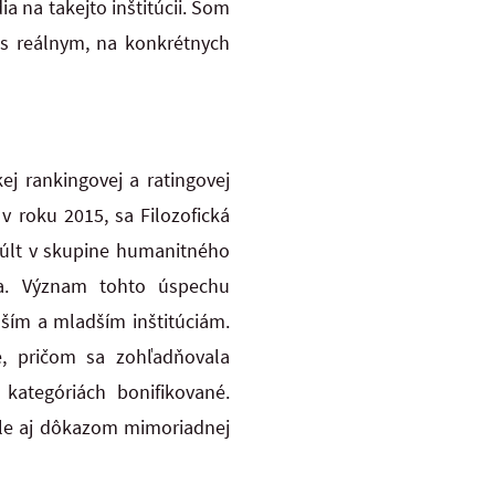
ia na takejto inštitúcii. Som
 s reálnym, na konkrétnych
j rankingovej a ratingovej
 roku 2015, sa Filozofická
kúlt v skupine humanitného
oka. Význam tohto úspechu
ším a mladším inštitúciám.
, pričom sa zohľadňovala
 kategóriách bonifikované.
ale aj dôkazom mimoriadnej