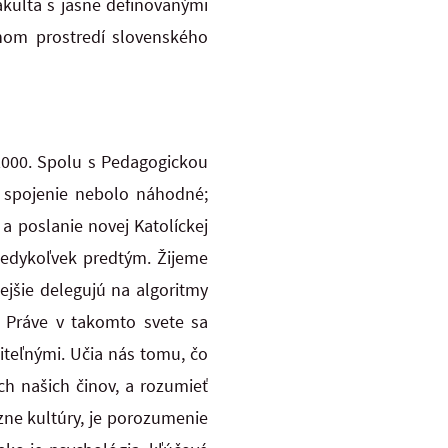
akulta s jasne definovanými
čnom prostredí slovenského
a 2000. Spolu s Pedagogickou
é spojenie nebolo náhodné;
a poslanie novej Katolíckej
 kedykoľvek predtým. Žijeme
ejšie delegujú na algoritmy
. Práve v takomto svete sa
diteľnými. Učia nás tomu, čo
ch našich činov, a rozumieť
zne kultúry, je porozumenie