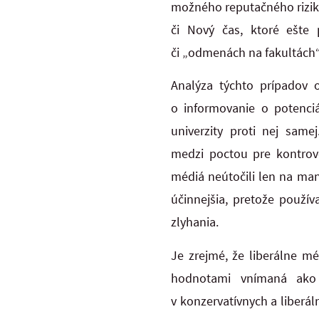
možného reputačného rizika
či Nový čas, ktoré ešte p
či „odmenách na fakultách“
Analýza týchto prípadov o
o informovanie o potenciá
univerzity proti nej sam
medzi poctou pre kontrove
médiá neútočili len na man
účinnejšia, pretože použí
zlyhania.
Je zrejmé, že liberálne mé
hodnotami vnímaná ako k
v konzervatívnych a liberá