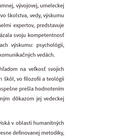
mnej, vývojovej, umeleckej
stvo školstva, vedy, výskumu
lmi expertov, predstavuje
kázala svoju kompetentnosť
iach výskumu: psychológii,
 a komunikačných vedách.
hľadom na veľkosť svojich
kôl, vo filozofii a teológii
a úspešne prešla hodnotením
lným dôkazom jej vedeckej
viská v oblasti humanitných
resne definovanej metodiky,