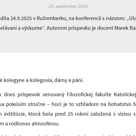
25. september 2025
dňa 24.9.2025 v Ružomberku, na konferencii s názvom: „Úlo
elávaní a výskume“. Autorom príspevku je docent Marek Ba
é kolegyne a kolegovia, dámy a páni.
 dnes príspevok venovaný Filozofickej fakulte Katolícke
sa pokúsim stručne – hoci je to vzhľadom na bohatstvo f
h inštitúcie, ktorá bola pred 25 rokmi založená s víziou
om a rodinnou atmosférou.