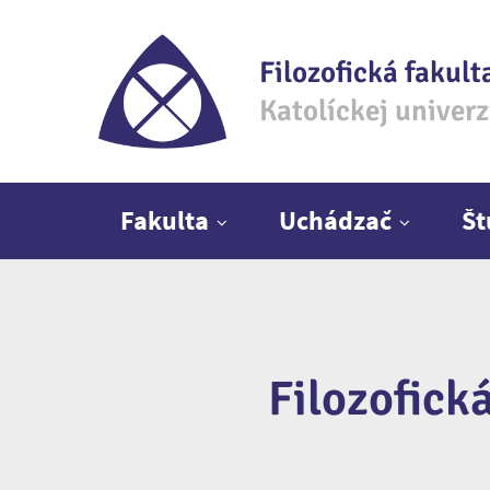
Filozofická fakult
Katolíckej univer
Hlavné menu
Fakulta
Uchádzač
Š
Filozofick