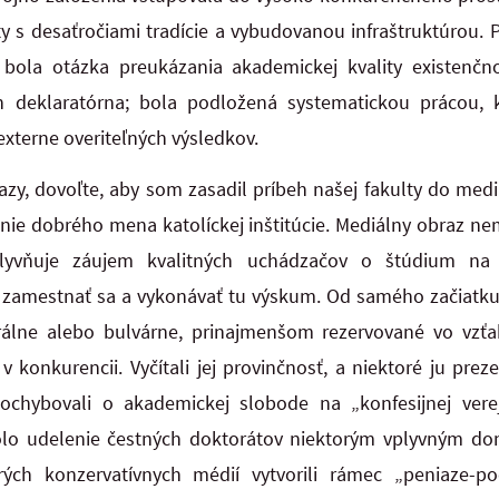
ty s desaťročiami tradície a vybudovanou infraštruktúrou. P
, bola otázka preukázania akademickej kvality existen
n deklaratórna; bola podložená systematickou prácou, 
externe overiteľných výsledkov.
y, dovoľte, aby som zasadil príbeh našej fakulty do medi
nie dobrého mena katolíckej inštitúcie. Mediálny obraz n
lyvňuje záujem kvalitných uchádzačov o štúdium na u
amestnať sa a vykonávať tu výskum. Od samého začiatku
rálne alebo bulvárne, prinajmenšom rezervované vo vzťah
í v konkurencii. Vyčítali jej provinčnosť, a niektoré ju pr
chybovali o akademickej slobode na „konfesijnej vere
lo udelenie čestných doktorátov niektorým vplyvným don
orých konzervatívnych médií vytvorili rámec „peniaze-po