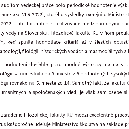
auditom vedeckej práce bolo periodické hodnotenie výsku
(známe ako VER 2022), ktorého výsledky zverejnilo Minister
2022. Toto hodnotenie, realizované medzinárodnými pane
ity vedy na Slovensku. Filozofická fakulta KU v ňom preu
ín, keď splnila hodnotiace kritériá až v šiestich oblast
ii a teológii, filológii, historických vedách a masmediálnych
mto hodnotení dosiahla pozoruhodné výsledky, najmä s o
ógii sa umiestnila na 3. mieste z 8 hodnotených vysokých š
lológii rovnako na 5. mieste zo 14. Samotný fakt, že fakult
umanitných a spoločenských vied, je však sám osebe si
 zaradenie Filozofickej fakulty KU medzi excelentné praco
atus každoročne udeľuje Ministerstvo školstva na základe p