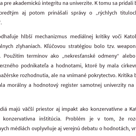
 pre akademickú integritu na univerzite. K tomu sa pridali 
redtým aj potom prinášali správy o „rýchlych tituloch
.
dhaľuje hlbší mechanizmus mediálnej kritiky voči Katolí
lnych zlyhaniach. Kľúčovou stratégiou bolo tzv. weaponiz
ej. Použitím termínov ako „nekresťanské odmeny“ ale
rzného podnikateľa a hodnotami, ktoré by mala cirkevná
ažérske rozhodnutia, ale na vnímané pokrytectvo. Kritika bo
vala morálny a hodnotový register samotnej univerzity na
diá majú väčší priestor aj impakt ako konzervatívne a Kato
onzervatívna inštitúcia. Problém je v tom, že roz
lnych médiách ovplyvňuje aj verejnú debatu o hodnotách, 