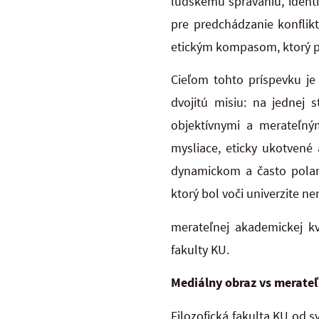
ľudskému správaniu, identi
pre predchádzanie konflik
etickým kompasom, ktorý po
Cieľom tohto príspevku je 
dvojitú misiu: na jednej 
objektívnymi a merateľným
mysliace, eticky ukotvené
dynamickom a často polari
ktorý bol voči univerzite ne
merateľnej akademickej kv
fakulty KU.
Mediálny obraz vs merateľ
Filozofická fakulta KU od 