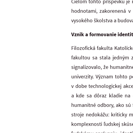
Cieľom tohto príspevku je 
hodnotami, zakorenená v k
vysokého školstva a budova
Vznik a formovanie identi
Filozofická fakulta Katolíc
fakultou sa stala jedným z
signalizovalo, že humanitn
univerzity. Význam tohto p
v dobe technologickej akce
a kde sa dôraz kladie na 
humanitné odbory, ako sú fi
stroje nedokážu: kriticky 
komplexnosti ľudskej skúse