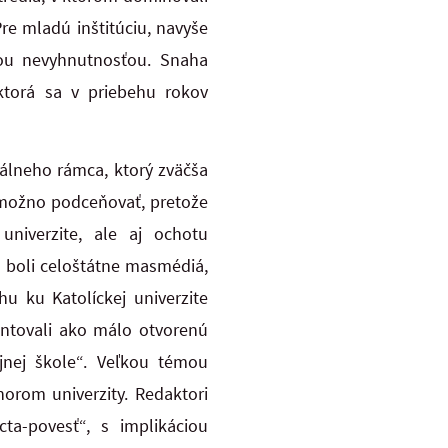
re mladú inštitúciu, navyše
čnou nevyhnutnosťou. Snaha
ktorá sa v priebehu rokov
álneho rámca, ktorý zväčša
emožno podceňovať, pretože
niverzite, ale aj ochotu
 boli celoštátne masmédiá,
u ku Katolíckej univerzite
ezentovali ako málo otvorenú
jnej škole“. Veľkou témou
orom univerzity. Redaktori
cta-povesť“, s implikáciou