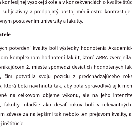
 konfesijnej vysokej škole a v konzekvenciách o kvalite štúd
 subjektívny a predpojatý postoj médií ostro kontrastuje
vnym postavením univerzity a fakulty.
atele
h potvrdení kvality boli výsledky hodnotenia Akademicke
nom komplexnom hodnotení fakúlt, ktoré ARRA zverejnila v
vynikajúcom 2. mieste spomedzi desiatich hodnotených fa
a, čím potvrdila svoju pozíciu z predchádzajúceho r
 ktorá bola navrhnutá tak, aby bola spravodlivá aj k men
ené na celkovom objeme výkonu, ale na jeho intenzite
e, fakulty mladšie ako desať rokov boli v relevantných
m závese za najlepšími tak nebolo len prejavom kvality, 
 inštitúcie.