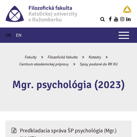
Filozofická fakulta
Katolíckej univerzity
v Ružomberku
R
Hlavné menu
SK
EN
Fakulty
Filozofická fakulta
Katedry
Centrum akademickej prípravy
Spisy podané do RK KU
Mgr. psychológia (2023)
Predkladacia správa ŠP psychológia (Mgr.)