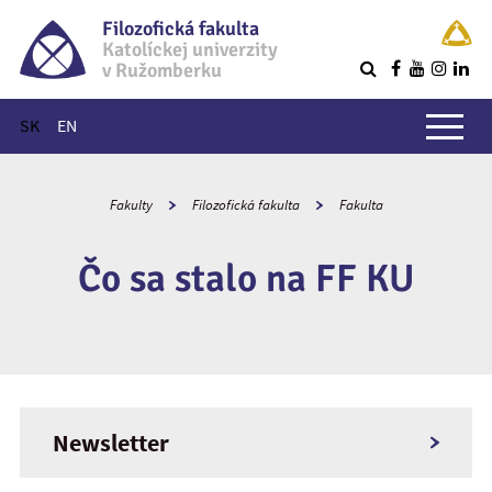
Filozofická fakulta
Katolíckej univerzity
v Ružomberku
R
Hlavné menu
SK
EN
Fakulty
Filozofická fakulta
Fakulta
Čo sa stalo na FF KU
Newsletter