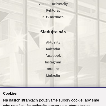
Vedenie univerzity
Rektorát
KU v médiách
Sledujte nás
Aktuality
Kalendár
Facebook
Instagram
Youtube
Linkedin
Cookies
Sledujte nás cez náš pravidelný newsletter
Na našich stránkach používame súbory cookie, aby sme
vám umožnili čo najlepšie prezeranie internetových