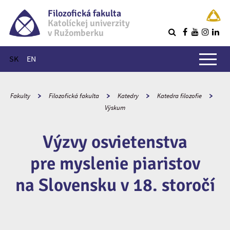
Filozofická fakulta
Katolíckej univerzity
v Ružomberku
R
Hlavné menu
SK
EN
Fakulty
Filozofická fakulta
Katedry
Katedra filozofie
Výskum
Výzvy osvietenstva
pre myslenie piaristov
na Slovensku v 18. storočí