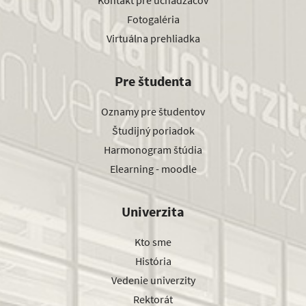
Kontakt pre uchádzačov
Fotogaléria
Virtuálna prehliadka
Pre študenta
Oznamy pre študentov
Študijný poriadok
Harmonogram štúdia
Elearning - moodle
Univerzita
Kto sme
História
Vedenie univerzity
Rektorát