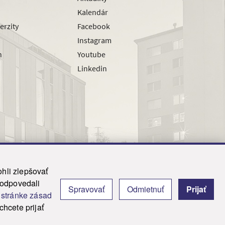
Kalendár
erzity
Facebook
Instagram
h
Youtube
Linkedin
hli zlepšovať
zodpovedali
Spravovať
Odmietnuť
Prijať
|
Admin
j
stránke zásad
y.
hcete prijať