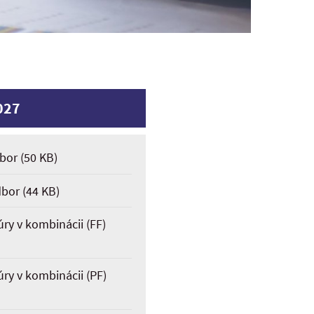
027
dbor
(50 KB)
dbor
(44 KB)
úry v kombinácii (FF)
úry v kombinácii (PF)