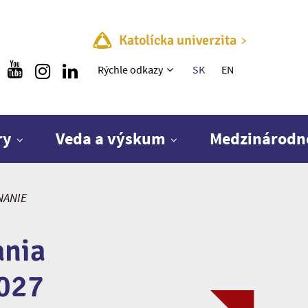
Katolícka univerzita
Rýchle menu
Rýchle odkazy
SK
EN
ry
Veda a výskum
Medzinárodn
NANIE
ania
027