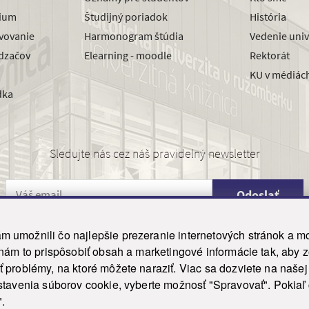
dium
Študijný poriadok
História
avovanie
Harmonogram štúdia
Vedenie univ
dzačov
Elearning - moodle
Rektorát
KU v médiác
dka
Sledujte nás cez náš pravidelný newsletter
Odoslať
 umožnili čo najlepšie prezeranie internetových stránok a mo
 nám to prispôsobiť obsah a marketingové informácie tak, aby 
26 ku.sk. Všetky práva vyhradené.
|
Ochrana osobných údajov
|
Vyhlásenie o prístupnosti
 problémy, na ktoré môžete naraziť. Viac sa dozviete na naše
his site is protected by reCAPTCHA and the Google
Privacy Policy
and
Terms of Service
appl
tavenia súborov cookie, vyberte možnosť "Spravovať". Pokiaľ c
Tvorba stránky WebCreators.sk
|
Webhosting
-
HostCreators
".