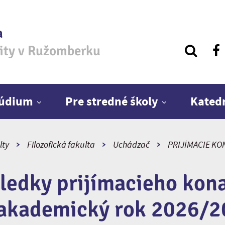
a
zity v Ružomberku
túdium
Pre stredné školy
Kated
lty
Filozofická fakulta
Uchádzač
PRIJÍMACIE KO
ledky prijímacieho kon
akademický rok 2026/2