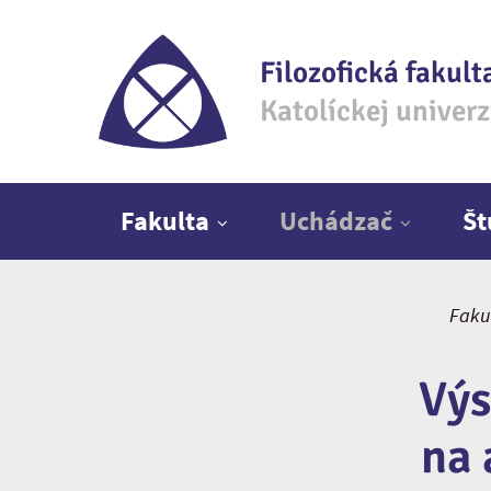
Filozofická fakult
Katolíckej univer
Hlavné menu
Fakulta
Uchádzač
Š
Faku
Výs
na 