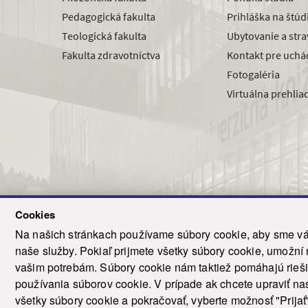
Pedagogická fakulta
Prihláška na štú
Teologická fakulta
Ubytovanie a str
Fakulta zdravotníctva
Kontakt pre uchá
Fotogaléria
Virtuálna prehlia
Cookies
Na našich stránkach používame súbory cookie, aby sme vám
naše služby. Pokiaľ prijmete všetky súbory cookie, umožní
© 2021-20
vašim potrebám. Súbory cookie nám taktiež pomáhajú riešiť
T
používania súborov cookie. V prípade ak chcete upraviť nas
všetky súbory cookie a pokračovať, vyberte možnosť "Prijať