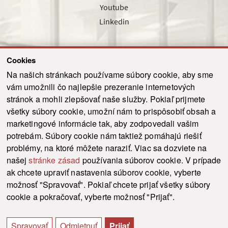
Youtube
Linkedin
Cookies
Sledujte nás cez náš pravidelný newsletter
Na našich stránkach používame súbory cookie, aby sme
vám umožnili čo najlepšie prezeranie internetových
stránok a mohli zlepšovať naše služby. Pokiaľ prijmete
všetky súbory cookie, umožní nám to prispôsobiť obsah a
marketingové informácie tak, aby zodpovedali vašim
Odoslať
potrebám. Súbory cookie nám taktiež pomáhajú riešiť
problémy, na ktoré môžete naraziť. Viac sa dozviete na
našej
stránke zásad
používania súborov cookie. V prípade
© 2021-2026 ku.sk. Všetky práva vyhradené.
|
Ochrana osobných údajov
|
ak chcete upraviť nastavenia súborov cookie, vyberte
Vyhlásenie o prístupnosti
|
Admin
možnosť "Spravovať". Pokiaľ chcete prijať všetky súbory
This site is protected by reCAPTCHA and the Google
Privacy Policy
and
Terms of
cookie a pokračovať, vyberte možnosť "Prijať".
Service
apply.
Tvorba stránky WebCreators.sk
|
Webhosting
-
HostCreators
Spravovať
Odmietnuť
Prijať