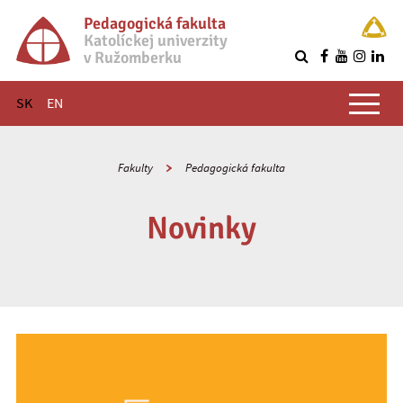
Pedagogická fakulta
Katolíckej univerzity
v Ružomberku
R
Hlavné menu
SK
EN
Fakulty
Pedagogická fakulta
Novinky