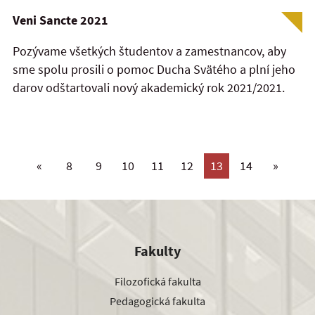
Veni Sancte 2021
Pozývame všetkých študentov a zamestnancov, aby
sme spolu prosili o pomoc Ducha Svätého a plní jeho
darov odštartovali nový akademický rok 2021/2021.
«
8
9
10
11
12
13
14
»
Fakulty
Filozofická fakulta
Pedagogická fakulta