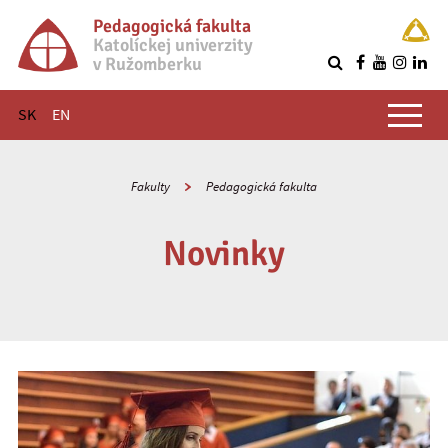
Pedagogická fakulta
Katolíckej univerzity
v Ružomberku
R
Hlavné menu
SK
EN
Fakulty
Pedagogická fakulta
Novinky