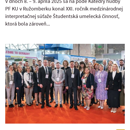
V dňoch 8. – 9. apríla 2025 sa na pôde Katedry hudby
PF KU v Ružomberku konal XXI. ročník medzinárodnej
interpretačnej súťaže Študentská umelecká činnosť,
ktorá bola zároveň...