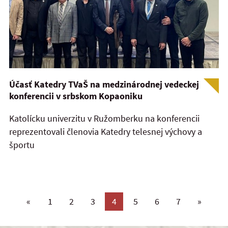
Účasť Katedry TVaŠ na medzinárodnej vedeckej
konferencii v srbskom Kopaoniku
Katolícku univerzitu v Ružomberku na konferencii
reprezentovali členovia Katedry telesnej výchovy a
športu
«
1
2
3
4
5
6
7
»