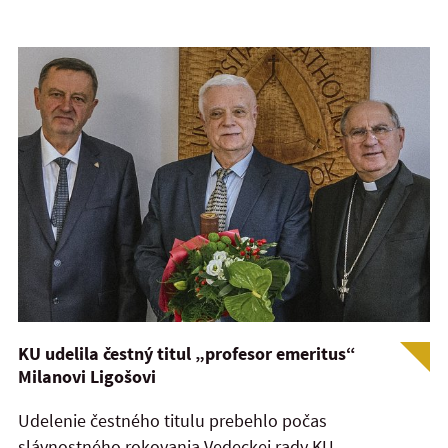
KU udelila čestný titul „profesor emeritus“
Milanovi Ligošovi
Udelenie čestného titulu prebehlo počas
slávnostného rokovania Vedeckej rady KU