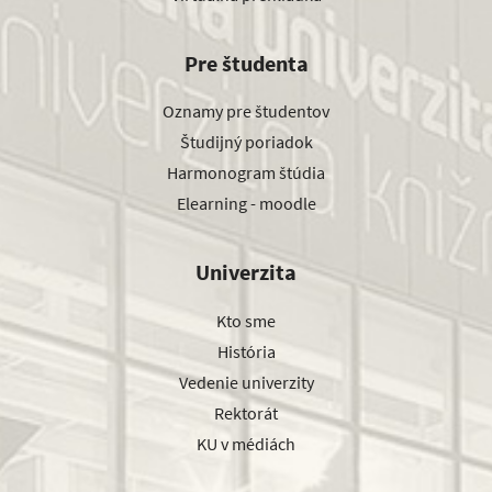
Pre študenta
Oznamy pre študentov
Študijný poriadok
Harmonogram štúdia
Elearning - moodle
Univerzita
Kto sme
História
Vedenie univerzity
Rektorát
KU v médiách