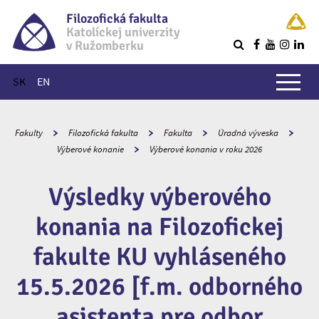
Filozofická fakulta
Katolíckej univerzity
v Ružomberku
R
Hlavné menu
SK
EN
Fakulty
Filozofická fakulta
Fakulta
Úradná výveska
Výberové konanie
Výberové konania v roku 2026
Výsledky výberového
konania na Filozofickej
fakulte KU vyhláseného
15.5.2026 [f.m. odborného
asistenta pre odbor