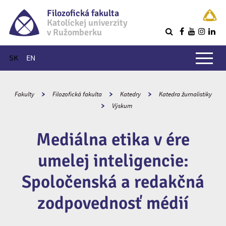
Filozofická fakulta
Katolíckej univerzity
v Ružomberku
R
Hlavné menu
SK
EN
Fakulty
Filozofická fakulta
Katedry
Katedra žurnalistiky
Výskum
Mediálna etika v ére
umelej inteligencie:
Spoločenská a redakčná
zodpovednosť médií