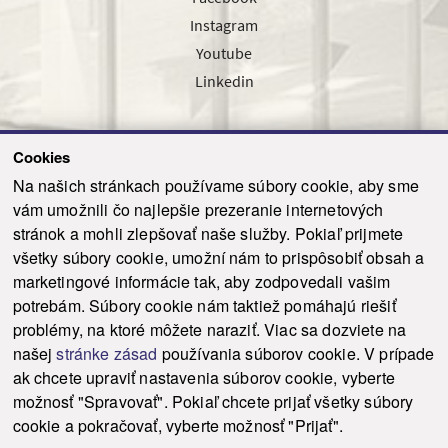
Instagram
Youtube
Linkedin
Cookies
Sledujte nás cez náš pravidelný newsletter
Na našich stránkach používame súbory cookie, aby sme
vám umožnili čo najlepšie prezeranie internetových
stránok a mohli zlepšovať naše služby. Pokiaľ prijmete
všetky súbory cookie, umožní nám to prispôsobiť obsah a
marketingové informácie tak, aby zodpovedali vašim
Odoslať
potrebám. Súbory cookie nám taktiež pomáhajú riešiť
problémy, na ktoré môžete naraziť. Viac sa dozviete na
našej
stránke zásad
používania súborov cookie. V prípade
© 2021-2026 ku.sk. Všetky práva vyhradené.
|
Ochrana osobných údajov
|
ak chcete upraviť nastavenia súborov cookie, vyberte
Vyhlásenie o prístupnosti
|
Admin
možnosť "Spravovať". Pokiaľ chcete prijať všetky súbory
This site is protected by reCAPTCHA and the Google
Privacy Policy
and
Terms of
cookie a pokračovať, vyberte možnosť "Prijať".
Service
apply.