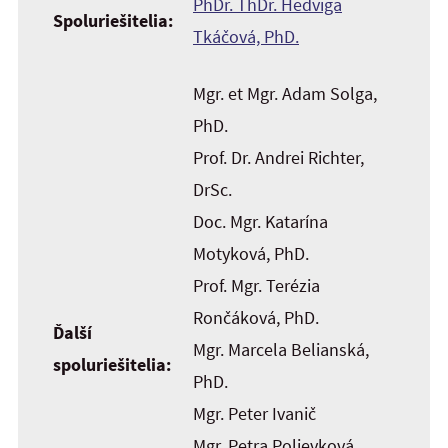
PhDr. ThDr. Hedviga
Spoluriešitelia:
Tkáčová, PhD.
Mgr. et Mgr. Adam Solga,
PhD.
Prof. Dr. Andrei Richter,
DrSc.
Doc. Mgr. Katarína
Motyková, PhD.
Prof. Mgr. Terézia
Rončáková, PhD.
Ďalší
Mgr. Marcela Belianská,
spoluriešitelia:
PhD.
Mgr. Peter Ivanič
Mgr. Petra Polievková,