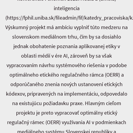
inteligencia
(https://fphil.uniba.sk/fileadmin/fif/katedry_pracoviska
Výskumný projekt má ambíciu vyplniť túto medzeru na
slovenskom mediálnom trhu, čím by sa dosiahlo
jednak obohatenie poznania aplikovanej etiky v
oblasti médií v ére AI, zároveň by sa však
vypracovaním návrhu systémového riešenia v podobe
optimálneho etického regulačného rámca (OERR) a
odporúčaného znenia nových ustanovení etických
kódexov, pripravených na implementáciu, odpovedalo
na existujúcu požiadavku praxe. Hlavným cieľom
projektu je preto vypracovať optimálny etický
regulačný rámec (OERR) využívania AI v podmienkach
mediálneho systému Slovenskej republiky a