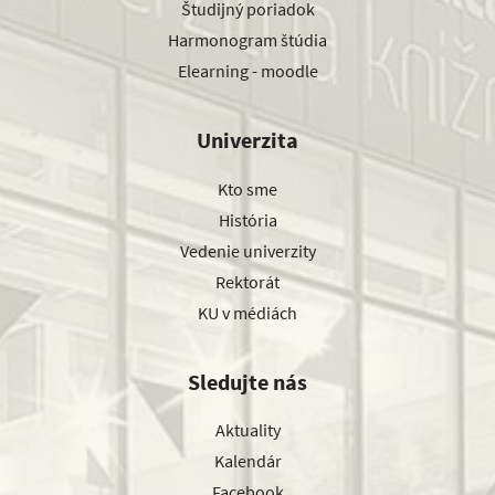
Študijný poriadok
Harmonogram štúdia
Elearning - moodle
Univerzita
Kto sme
História
Vedenie univerzity
Rektorát
KU v médiách
Sledujte nás
Aktuality
Kalendár
Facebook