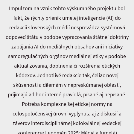
Impulzom na vznik tohto výskumného projektu bol
fakt, že rýchly prienik umelej inteligencie (AI) do
redakcií slovenských médií nesprevádza systémová
odpoveď štátu v podobe vypracovania štátnej doktríny
zapájania AI do mediálnych obsahov ani iniciatívy
samoregulačných orgánov mediálnej etiky v podobe
aktualizovania, doplnenia či rozšírenia etických
kódexov. Jednotlivé redakcie tak, čeliac novej
skúsenosti a dilemám v nepreskúmanej oblasti,
prijímajú ad hoc interné pravidlá, písané aj nepísané.
Potreba komplexnejšej etickej normy na
celospoločenskej úrovni vyplynula aj z diskusií a
záverov interdisciplinárnej kolokviálnej vedeckej
konferencie Fenomén 2025: Médiá a (umelá)