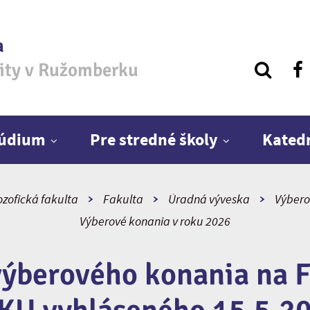
a
zity v Ružomberku
túdium
Pre stredné školy
Kated
ozofická fakulta
Fakulta
Úradná výveska
Výbero
Výberové konania v roku 2026
ýberového konania na F