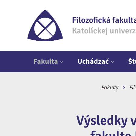
Filozofická fakult
Katolíckej univer
Hlavné menu
Fakulta
Uchádzač
Š
Fakulty
Fil
Výsledky v