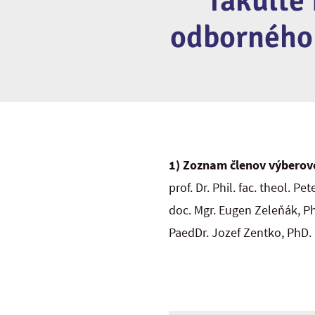
fakulte
odborného a
1) Zoznam členov výberove
prof. Dr. Phil. fac. theol. Pe
doc. Mgr. Eugen Zeleňák, P
PaedDr. Jozef Zentko, PhD.