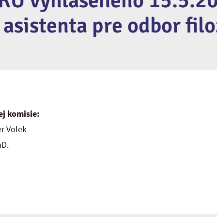
 KU vyhláseného 15.5.20
sistenta pre odbor filo
j komisie:
ter Volek
hD.