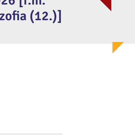
26 [f.m.
zofia (12.)]