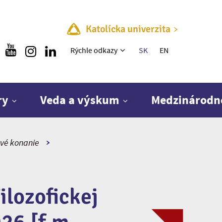
Katolícka univerzita
Rýchle menu
Rýchle odkazy
SK
EN
ry
Veda a výskum
Medzinárodn
vé konanie
ilozofickej