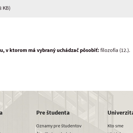
8 KB)
ru, v ktorom má vybraný uchádzač pôsobiť:
filozofia (12.).
a
Pre študenta
Univerzit
Oznamy pre študentov
Kto sme