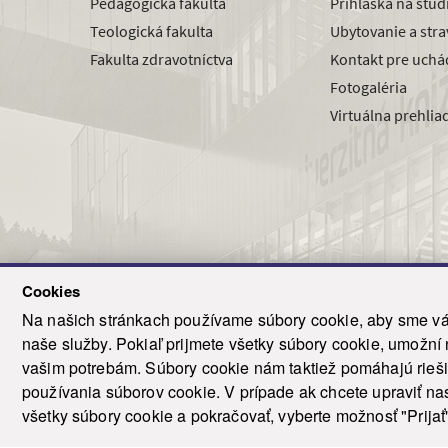
Pedagogická fakulta
Prihláška na štú
Teologická fakulta
Ubytovanie a str
Fakulta zdravotníctva
Kontakt pre uchá
Fotogaléria
Virtuálna prehlia
Cookies
Na našich stránkach používame súbory cookie, aby sme vám
naše služby. Pokiaľ prijmete všetky súbory cookie, umožní
© 2021-20
vašim potrebám. Súbory cookie nám taktiež pomáhajú riešiť
T
používania súborov cookie. V prípade ak chcete upraviť nas
všetky súbory cookie a pokračovať, vyberte možnosť "Prijať