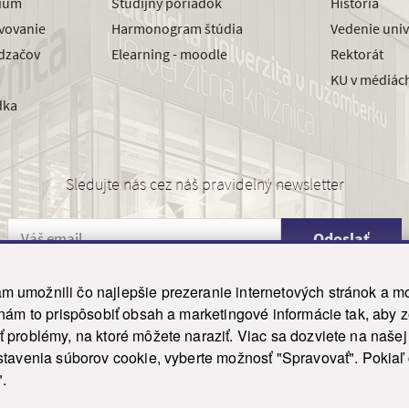
dium
Študijný poriadok
História
avovanie
Harmonogram štúdia
Vedenie univ
dzačov
Elearning - moodle
Rektorát
KU v médiác
dka
Sledujte nás cez náš pravidelný newsletter
Odoslať
 umožnili čo najlepšie prezeranie internetových stránok a mo
 nám to prispôsobiť obsah a marketingové informácie tak, aby 
26 ku.sk. Všetky práva vyhradené.
|
Ochrana osobných údajov
|
Vyhlásenie o prístupnosti
 problémy, na ktoré môžete naraziť. Viac sa dozviete na naše
his site is protected by reCAPTCHA and the Google
Privacy Policy
and
Terms of Service
appl
tavenia súborov cookie, vyberte možnosť "Spravovať". Pokiaľ c
Tvorba stránky WebCreators.sk
|
Webhosting
-
HostCreators
".