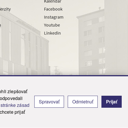
Kalendár
erzity
Facebook
Instagram
h
Youtube
Linkedin
hli zlepšovať
zodpovedali
|
Admin
Spravovať
Odmietnuť
Prijať
j
stránke zásad
y.
hcete prijať