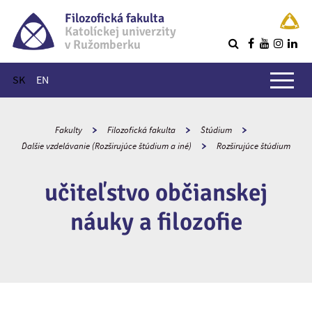
Filozofická fakulta
Katolíckej univerzity
v Ružomberku
R
Hlavné menu
SK
EN
Fakulty
Filozofická fakulta
Štúdium
Ďalšie vzdelávanie (Rozširujúce štúdium a iné)
Rozširujúce štúdium
učiteľstvo občianskej
náuky a filozofie