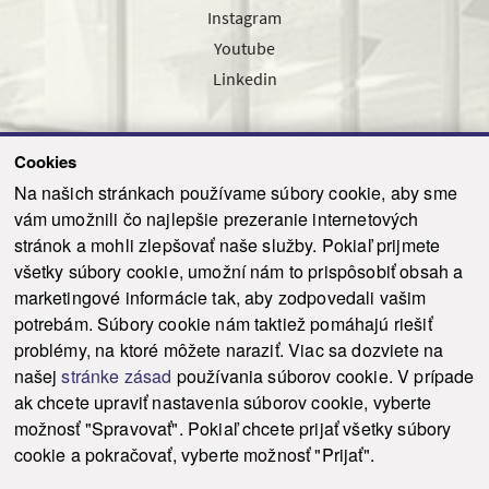
Instagram
Youtube
Linkedin
Cookies
Sledujte nás cez náš pravidelný newsletter
Na našich stránkach používame súbory cookie, aby sme
vám umožnili čo najlepšie prezeranie internetových
stránok a mohli zlepšovať naše služby. Pokiaľ prijmete
všetky súbory cookie, umožní nám to prispôsobiť obsah a
marketingové informácie tak, aby zodpovedali vašim
Odoslať
potrebám. Súbory cookie nám taktiež pomáhajú riešiť
problémy, na ktoré môžete naraziť. Viac sa dozviete na
našej
stránke zásad
používania súborov cookie. V prípade
© 2021-2026 ku.sk. Všetky práva vyhradené.
|
Ochrana osobných údajov
|
ak chcete upraviť nastavenia súborov cookie, vyberte
Vyhlásenie o prístupnosti
|
Admin
možnosť "Spravovať". Pokiaľ chcete prijať všetky súbory
This site is protected by reCAPTCHA and the Google
Privacy Policy
and
Terms of
cookie a pokračovať, vyberte možnosť "Prijať".
Service
apply.
Tvorba stránky WebCreators.sk
|
Webhosting
-
HostCreators