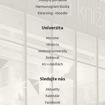
Harmonogram štúdia
Elearning - moodle
Univerzita
Kto sme
História
Vedenie univerzity
Rektorát
KU v médiách
Sledujte nás
Aktuality
Kalendár
Facebook