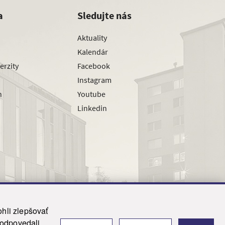
a
Sledujte nás
Aktuality
Kalendár
erzity
Facebook
Instagram
h
Youtube
Linkedin
hli zlepšovať
zodpovedali