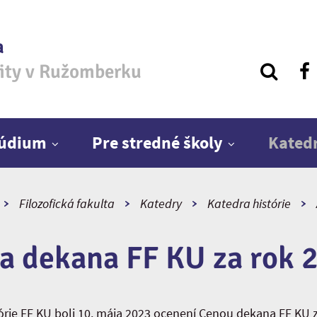
a
zity v Ružomberku
túdium
Pre stredné školy
Kated
Filozofická fakulta
Katedry
Katedra histórie
a dekana FF KU za rok 
órie FF KU boli 10. mája 2023 ocenení Cenou dekana FF KU z