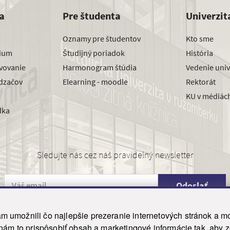
a
Pre študenta
Univerzit
Oznamy pre študentov
Kto sme
dium
Študijný poriadok
História
avovanie
Harmonogram štúdia
Vedenie univ
dzačov
Elearning - moodle
Rektorát
KU v médiác
dka
Sledujte nás cez náš pravidelný newsletter
Odoslať
 umožnili čo najlepšie prezeranie internetových stránok a mo
 nám to prispôsobiť obsah a marketingové informácie tak, aby 