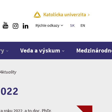
Katolícka univerzita
Rýchle menu
Rýchle odkazy
SK
EN
ry
Veda a výskum
Medzinárodn
Aktuality
2022
a roku 2022, a to doc. PhDr.