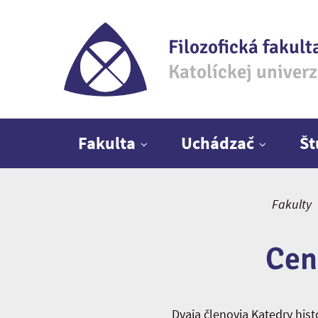
Filozofická fakult
Katolíckej univer
Hlavné menu
Fakulta
Uchádzač
Š
Fakulty
Cen
Dvaja členovia Katedry hist