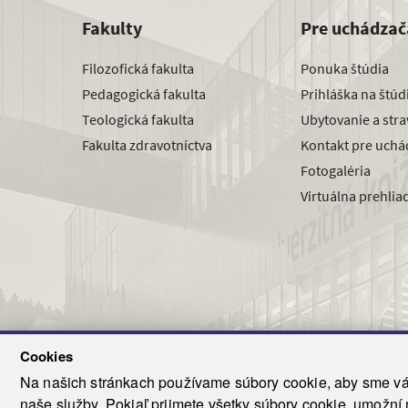
Fakulty
Pre uchádzač
Filozofická fakulta
Ponuka štúdia
Pedagogická fakulta
Prihláška na štú
Teologická fakulta
Ubytovanie a str
Fakulta zdravotníctva
Kontakt pre uchá
Fotogaléria
Virtuálna prehlia
Cookies
Na našich stránkach používame súbory cookie, aby sme vám
naše služby. Pokiaľ prijmete všetky súbory cookie, umožní