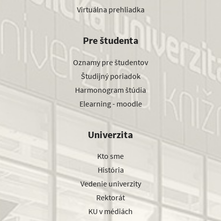
Virtuálna prehliadka
Pre študenta
Oznamy pre študentov
Študijný poriadok
Harmonogram štúdia
Elearning - moodle
Univerzita
Kto sme
História
Vedenie univerzity
Rektorát
KU v médiách