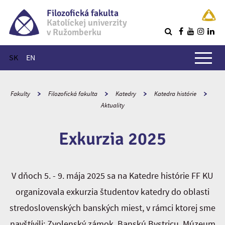
Filozofická fakulta
Katolíckej univerzity
v Ružomberku
R
Hlavné menu
SK
EN
Fakulty
Filozofická fakulta
Katedry
Katedra histórie
Aktuality
Exkurzia 2025
V dňoch 5. - 9. mája 2025 sa na Katedre histórie FF KU
organizovala exkurzia študentov katedry do oblasti
stredoslovenských banských miest, v rámci ktorej sme
navštívili: Zvolenský zámok, Banskú Bystricu, Múzeum