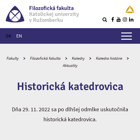
Filozofická fakulta
Katolíckej univerzity
v Ružomberku
R
Hlavné menu
SK
EN
Fakulty
Filozofická fakulta
Katedry
Katedra histórie
Aktuality
Historická katedrovica
Dňa 29. 11. 2022 sa po dlhšej odmlke uskutočnila
historická katedrovica.