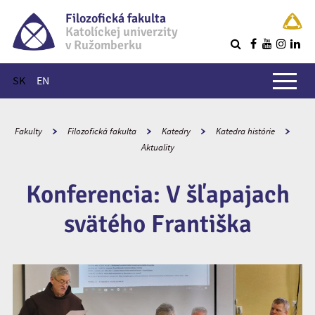
Filozofická fakulta
Katolíckej univerzity
v Ružomberku
R
Hlavné menu
SK
EN
Fakulty
Filozofická fakulta
Katedry
Katedra histórie
Aktuality
Konferencia: V šľapajach
svätého Františka