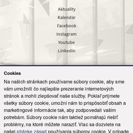
Aktuality
Kalendár
Facebook
Instagram
Youtube
Linkedin
Cookies
Sledujte nás cez náš pravidelný newsletter
Na našich stránkach používame súbory cookie, aby sme
vám umožnili čo najlepšie prezeranie internetových
stránok a mohli zlepšovať naše služby. Pokiaľ prijmete
všetky súbory cookie, umožní nám to prispôsobiť obsah a
marketingové informácie tak, aby zodpovedali vašim
Odoslať
potrebám. Súbory cookie nám taktiež pomáhajú riešiť
problémy, na ktoré môžete naraziť. Viac sa dozviete na
našej
stránke zásad
používania súborov cookie. V prípade