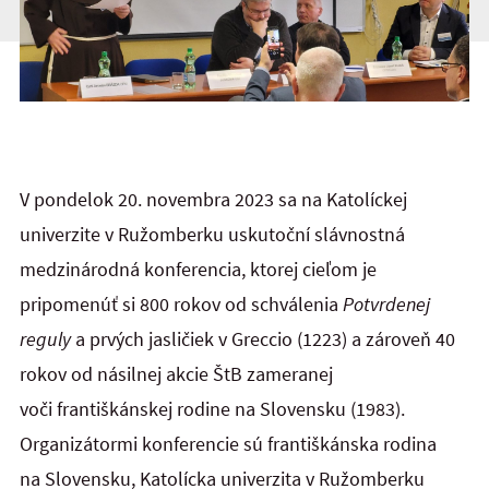
V pondelok 20. novembra 2023 sa na Katolíckej
univerzite v Ružomberku uskutoční slávnostná
medzinárodná konferencia, ktorej cieľom je
pripomenúť si 800 rokov od schválenia
Potvrdenej
reguly
a prvých jasličiek v Greccio (1223) a zároveň 40
rokov od násilnej akcie ŠtB zameranej
voči františkánskej rodine na Slovensku (1983).
Organizátormi konferencie sú františkánska rodina
na Slovensku, Katolícka univerzita v Ružomberku