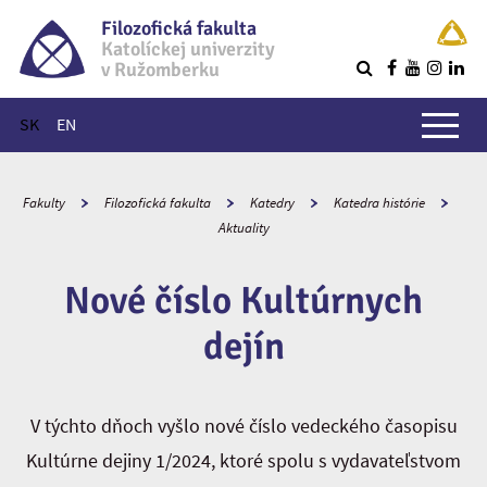
Filozofická fakulta
Katolíckej univerzity
v Ružomberku
R
Hlavné menu
SK
EN
Fakulty
Filozofická fakulta
Katedry
Katedra histórie
Aktuality
Nové číslo Kultúrnych
dejín
V týchto dňoch vyšlo nové číslo vedeckého časopisu
Kultúrne dejiny 1/2024, ktoré spolu s vydavateľstvom