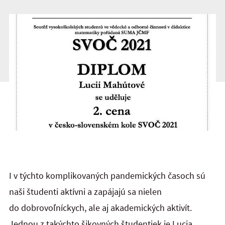
I v týchto komplikovaných pandemických časoch sú
naši študenti aktívni a zapájajú sa nielen
do dobrovoľníckych, ale aj akademických aktivít.
Jednou z takýchto šikovných študentiek je Lucia