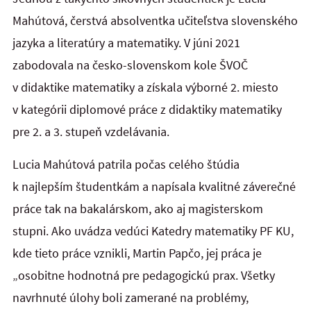
Mahútová, čerstvá absolventka učiteľstva slovenského
jazyka a literatúry a matematiky. V júni 2021
zabodovala na česko-slovenskom kole ŠVOČ
v didaktike matematiky a získala výborné 2. miesto
v kategórii diplomové práce z didaktiky matematiky
pre 2. a 3. stupeň vzdelávania.
Lucia Mahútová patrila počas celého štúdia
k najlepším študentkám a napísala kvalitné záverečné
práce tak na bakalárskom, ako aj magisterskom
stupni. Ako uvádza vedúci Katedry matematiky PF KU,
kde tieto práce vznikli, Martin Papčo, jej práca je
„osobitne hodnotná pre pedagogickú prax. Všetky
navrhnuté úlohy boli zamerané na problémy,