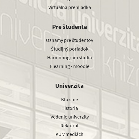
Virtuálna prehliadka
Pre študenta
Oznamy pre študentov
Študijný poriadok
Harmonogram štúdia
Elearning - moodle
Univerzita
Kto sme
História
Vedenie univerzity
Rektorát
KU v médiách