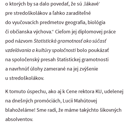
o ktorých by sa dalo povedať, že sú ‚lákavé‘
pre stredoškolákov a ľahko zaraditeľné
do vyučovacích predmetov geografia, biológia
či občianska výchova.“ Cieľom jej diplomovej práce
pod názvom
Štatistická gramotnosť ako súčasť
vzdelávania a kultúry spoločnosti
bolo poukázať
na spoločenský presah štatistickej gramotnosti
a navrhnúť úlohy zamerané na jej zvýšenie
u stredoškolákov.
K tomuto úspechu, ako aj k Cene rektora KU, udelenej
na dnešných promóciách, Lucii Mahútovej
blahoželáme! Sme radi, že máme takýchto šikovných
absolventov.