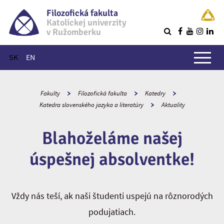
Filozofická fakulta
Katolíckej univerzity
v Ružomberku
R
Hlavné menu
SK
EN
Fakulty
Filozofická fakulta
Katedry
Katedra slovenského jazyka a literatúry
Aktuality
Blahoželáme našej
úspešnej absolventke!
Vždy nás teší, ak naši študenti uspejú na rôznorodých
podujatiach.