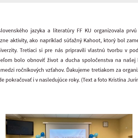
lovenského jazyka a literatúry FF KU organizovala prvú
ne aktivity, ako napríklad súťažný Kahoot, ktorý bol zam
niverzity. Tretiaci si pre nás pripravili vlastnú tvorbu v 
ieľom bolo obnoviť život a ducha spoločenstva na našej k
medzi ročníkových vzťahov. Ďakujeme tretiakom za organizá
 pokračovať i v nasledujúce roky. (Text a foto Kristína Juri