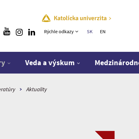
Katolícka univerzita
Rýchle menu
Rýchle odkazy
SK
EN
ry
Veda a výskum
Medzinárodn
eratúry
Aktuality