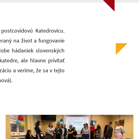
 postcovidovú Katedrovicu.
eraný na život a fungovanie
podobe hádaniek slovenských
atedre, ale hlavne privítať
ciu a veríme, že sa v tejto
nová).