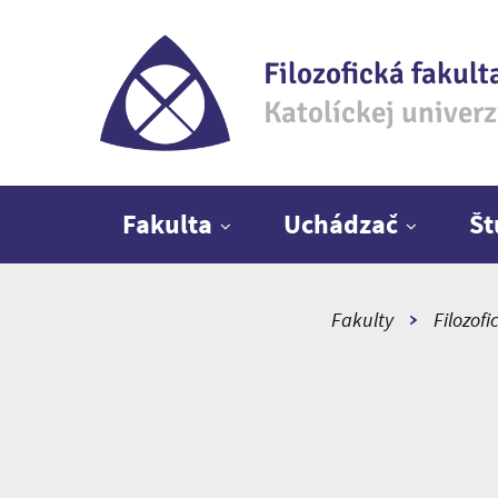
Filozofická fakult
Katolíckej univer
Hlavné menu
Fakulta
Uchádzač
Š
Fakulty
Filozofi