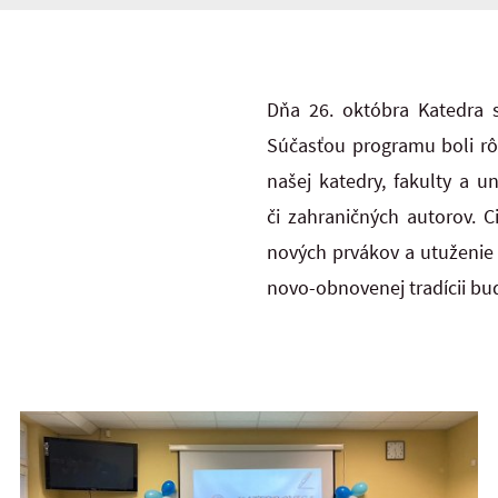
Dňa 26. októbra Katedra s
Súčasťou programu boli rôz
našej katedry, fakulty a u
či zahraničných autorov. C
nových prvákov a utuženie 
novo-obnovenej tradícii bude