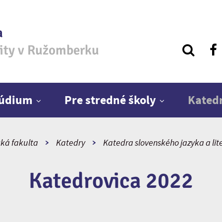
a
zity v Ružomberku
túdium
Pre stredné školy
Kated
cká fakulta
Katedry
Katedra slovenského jazyka a lit
Katedrovica 2022