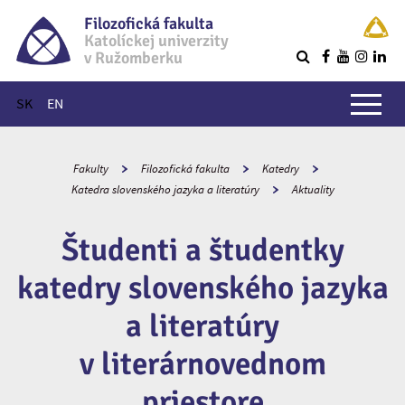
Filozofická fakulta
Katolíckej univerzity
v Ružomberku
R
Hlavné menu
SK
EN
Fakulty
Filozofická fakulta
Katedry
Katedra slovenského jazyka a literatúry
Aktuality
Študenti a študentky
katedry slovenského jazyka
a literatúry
v literárnovednom
priestore