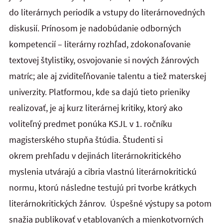
do literárnych periodík a vstupy do literárnovedných
diskusií. Prínosom je nadobúdanie odborných
kompetencií – literárny rozhľad, zdokonaľovanie
textovej štylistiky, osvojovanie si nových žánrových
matríc; ale aj zviditeľňovanie talentu a tiež materskej
univerzity. Platformou, kde sa dajú tieto prieniky
realizovať, je aj kurz literárnej kritiky, ktorý ako
voliteľný predmet ponúka KSJL v 1. ročníku
magisterského stupňa štúdia. Študenti si
okrem prehľadu v dejinách literárnokritického
myslenia utvárajú a cibria vlastnú literárnokritickú
normu, ktorú následne testujú pri tvorbe krátkych
literárnokritických žánrov. Úspešné výstupy sa potom
snažia publikovať v etablovaných a mienkotvorných