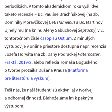
periodikách. V tomto akademickom roku vyšli dve
takéto recenzie – Bc. Paulíne Brachňákovej (na zb.
Dominiky Moravčíkovej
Deti Hamelnu
) a Bc. Martinovi
Ujhelyimu (na knihu Aleny Sabuchovej
Šeptuchy
) v 2.
tohtoročnom čísle
časopisu Ostium
. Z minulých
výstupov je v online priestore dostupná napr. recenzia
Jozefa Horváta (na zb. Dany Podrackej
Paternoster
,
Fraktál 2019/2
, alebo reflexia Tomáša Boguského
o tvorbe prozaika Dušana Krausa (
Platforma
pre literatúru a výskum
).
Teší nás, že naši študenti sú aktívni aj v tvorivej
a odbornej činnosti. Blahoželáme im k pekným
výstupom!