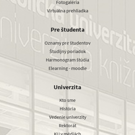
Fotogaléria
Virtuálna prehliadka
Pre študenta
Oznamy pre študentov
Študijný poriadok
Harmonogram štúdia
Elearning - moodle
Univerzita
Kto sme
História
Vedenie univerzity
Rektorát
KU v médiách