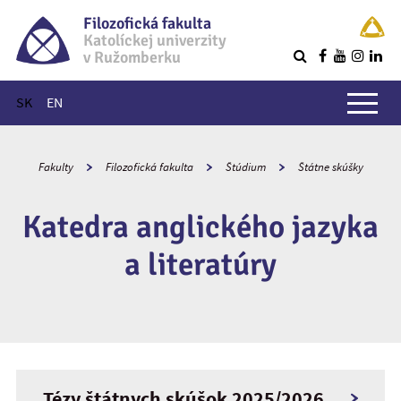
Filozofická fakulta
Katolíckej univerzity
v Ružomberku
R
Hlavné menu
SK
EN
Fakulty
Filozofická fakulta
Štúdium
Štátne skúšky
Katedra anglického jazyka
a literatúry
Tézy štátnych skúšok 2025/2026