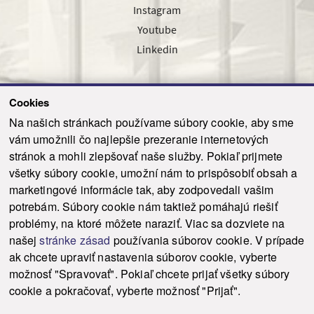
Instagram
Youtube
Linkedin
Cookies
Sledujte nás cez náš pravidelný newsletter
Na našich stránkach používame súbory cookie, aby sme
vám umožnili čo najlepšie prezeranie internetových
stránok a mohli zlepšovať naše služby. Pokiaľ prijmete
všetky súbory cookie, umožní nám to prispôsobiť obsah a
marketingové informácie tak, aby zodpovedali vašim
Odoslať
potrebám. Súbory cookie nám taktiež pomáhajú riešiť
problémy, na ktoré môžete naraziť. Viac sa dozviete na
našej
stránke zásad
používania súborov cookie. V prípade
© 2021-2026 ku.sk. Všetky práva vyhradené.
|
Ochrana osobných údajov
|
ak chcete upraviť nastavenia súborov cookie, vyberte
Vyhlásenie o prístupnosti
|
Admin
možnosť "Spravovať". Pokiaľ chcete prijať všetky súbory
This site is protected by reCAPTCHA and the Google
Privacy Policy
and
Terms of
cookie a pokračovať, vyberte možnosť "Prijať".
Service
apply.
Tvorba stránky WebCreators.sk
|
Webhosting
-
HostCreators