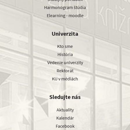
Harmonogram štúdia
Elearning - moodle
Univerzita
Kto sme
História
Vedenie univerzity
Rektorát
KU v médiách
Sledujte nás
Aktuality
Kalendár
Facebook