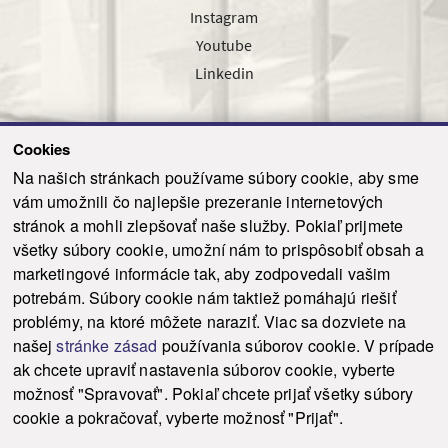
Instagram
Youtube
Linkedin
Cookies
Sledujte nás cez náš pravidelný newsletter
Na našich stránkach používame súbory cookie, aby sme
vám umožnili čo najlepšie prezeranie internetových
stránok a mohli zlepšovať naše služby. Pokiaľ prijmete
všetky súbory cookie, umožní nám to prispôsobiť obsah a
marketingové informácie tak, aby zodpovedali vašim
Odoslať
potrebám. Súbory cookie nám taktiež pomáhajú riešiť
problémy, na ktoré môžete naraziť. Viac sa dozviete na
našej
stránke zásad
používania súborov cookie. V prípade
© 2021-2026 ku.sk. Všetky práva vyhradené.
|
Ochrana osobných údajov
|
ak chcete upraviť nastavenia súborov cookie, vyberte
Vyhlásenie o prístupnosti
|
Admin
možnosť "Spravovať". Pokiaľ chcete prijať všetky súbory
This site is protected by reCAPTCHA and the Google
Privacy Policy
and
Terms of
cookie a pokračovať, vyberte možnosť "Prijať".
Service
apply.
Tvorba stránky WebCreators.sk
|
Webhosting
-
HostCreators