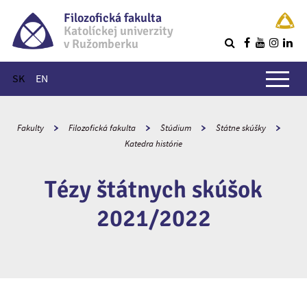
Filozofická fakulta
Katolíckej univerzity
v Ružomberku
R
Hlavné menu
SK
EN
Fakulty
Filozofická fakulta
Štúdium
Štátne skúšky
Katedra histórie
Tézy štátnych skúšok
2021/2022