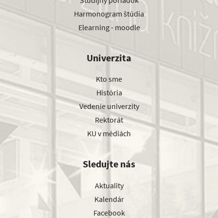
Harmonogram štúdia
Elearning - moodle
Univerzita
Kto sme
História
Vedenie univerzity
Rektorát
KU v médiách
Sledujte nás
Aktuality
Kalendár
Facebook