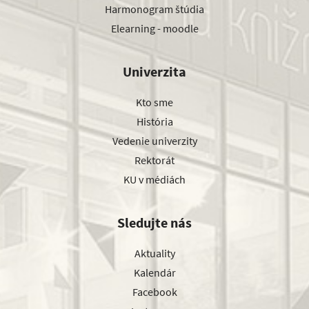
Harmonogram štúdia
Elearning - moodle
Univerzita
Kto sme
História
Vedenie univerzity
Rektorát
KU v médiách
Sledujte nás
Aktuality
Kalendár
Facebook