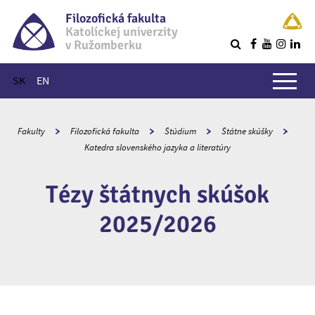
Filozofická fakulta
Katolíckej univerzity
v Ružomberku
R
Hlavné menu
SK
EN
Fakulty
Filozofická fakulta
Štúdium
Štátne skúšky
Katedra slovenského jazyka a literatúry
Tézy štátnych skúšok
2025/2026