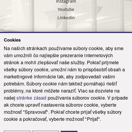
Instagram
Youtube
Linkedin
Cookies
Sledujte nás cez náš pravidelný newsletter
Na našich stránkach používame súbory cookie, aby sme
vám umožnili čo najlepšie prezeranie internetových
stránok a mohli zlepšovať naše služby. Pokiaľ prijmete
všetky súbory cookie, umožní nám to prispôsobiť obsah a
marketingové informácie tak, aby zodpovedali vašim
Odoslať
potrebám. Súbory cookie nám taktiež pomáhajú riešiť
problémy, na ktoré môžete naraziť. Viac sa dozviete na
našej
stránke zásad
používania súborov cookie. V prípade
© 2021-2026 ku.sk. Všetky práva vyhradené.
|
Ochrana osobných údajov
|
ak chcete upraviť nastavenia súborov cookie, vyberte
Vyhlásenie o prístupnosti
|
Admin
možnosť "Spravovať". Pokiaľ chcete prijať všetky súbory
This site is protected by reCAPTCHA and the Google
Privacy Policy
and
Terms of
cookie a pokračovať, vyberte možnosť "Prijať".
Service
apply.
Tvorba stránky WebCreators.sk
|
Webhosting
-
HostCreators