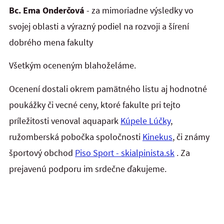
Bc. Ema Onderčová
- za mimoriadne výsledky vo
svojej oblasti a výrazný podiel na rozvoji a šírení
dobrého mena fakulty
Všetkým oceneným blahoželáme.
Ocenení dostali okrem pamätného listu aj hodnotné
poukážky či vecné ceny, ktoré fakulte pri tejto
príležitosti venoval aquapark
Kúpele Lúčky
,
ružomberská pobočka spoločnosti
Kinekus
, či známy
športový obchod
Piso Sport - skialpinista.sk
. Za
prejavenú podporu im srdečne ďakujeme.