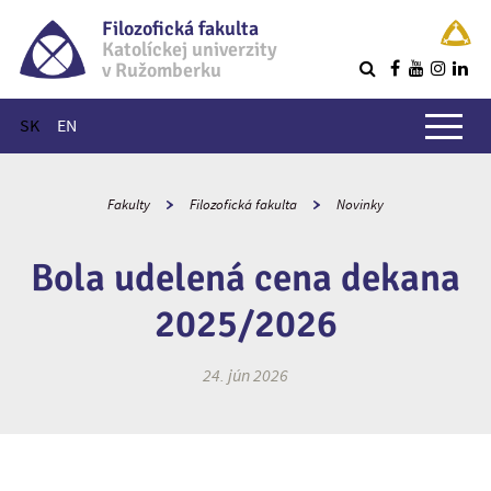
Filozofická fakulta
Katolíckej univerzity
v Ružomberku
R
Hlavné menu
SK
EN
Fakulty
Filozofická fakulta
Novinky
Bola udelená cena dekana
2025/2026
24. jún 2026