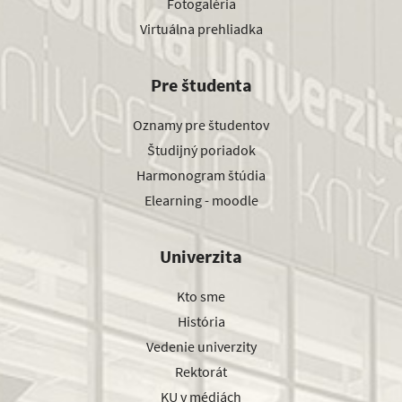
Fotogaléria
Virtuálna prehliadka
Pre študenta
Oznamy pre študentov
Študijný poriadok
Harmonogram štúdia
Elearning - moodle
Univerzita
Kto sme
História
Vedenie univerzity
Rektorát
KU v médiách