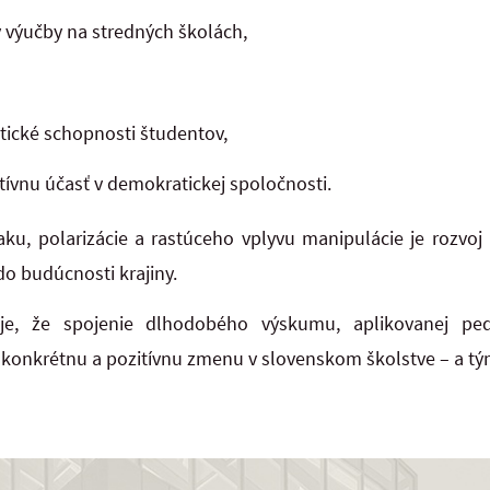
výučby na stredných školách,
ické schopnosti študentov,
tívnu účasť v demokratickej spoločnosti.
ku, polarizácie a rastúceho vplyvu manipulácie je rozvoj
 do budúcnosti krajiny.
uje, že spojenie dlhodobého výskumu, aplikovanej pe
konkrétnu a pozitívnu zmenu v slovenskom školstve – a tým 