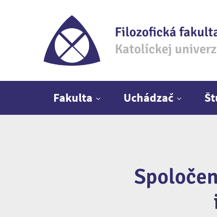
Filozofická fakult
Katolíckej univer
Hlavné menu
Fakulta
Uchádzač
Š
Spoločen