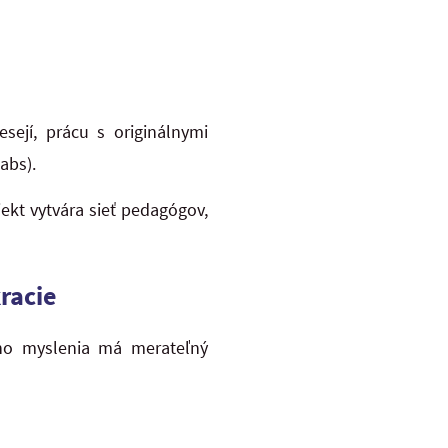
sejí, prácu s originálnymi
abs).
jekt vytvára sieť pedagógov,
racie
ého myslenia má merateľný