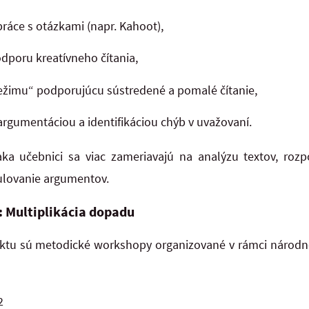
ráce s otázkami (napr. Kahoot),
odporu kreatívneho čítania,
ežimu“ podporujúcu sústredené a pomalé čítanie,
argumentáciou a identifikáciou chýb v uvažovaní.
ďaka učebnici sa viac zameriavajú na analýzu textov, roz
mulovanie argumentov.
: Multiplikácia dopadu
tu sú metodické workshopy organizované v rámci národné
2