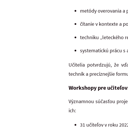
metódy overovania a p
čítanie v kontexte a p
techniku „leteckého r
systematickú prácu s 
Učitelia potvrdzujú, že v
techník a precíznejšie for
Workshopy pre učiteľov
Významnou súčasťou projek
ich:
31 učiteľov v roku 202