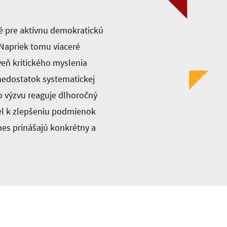
é pre aktívnu demokratickú
 Napriek tomu viaceré
eň kritického myslenia
nedostatok systematickej
o výzvu reaguje dlhoročný
el k zlepšeniu podmienok
nes prinášajú konkrétny a