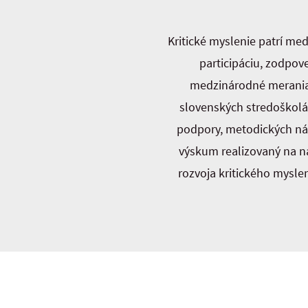
Kritické myslenie patrí m
participáciu, zodpov
medzinárodné merania 
slovenských stredoškolá
podpory, metodických nás
výskum realizovaný na n
rozvoja kritického mysle