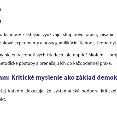
3
4
orkshopov častejšie využívajú skupinovú prácu, písanie e
ienkové experimenty a prvky gamifikácie (Kahoot, JeopardyL
by nielen v jednotlivých triedach, ale naprieč školami – pro
metodické postupy a prenášajú ich do každodennej praxe.
m: Kritické myslenie ako základ demok
šej katedre dokazuje, že systematická podpora kritick
kt.