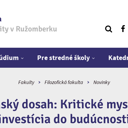
a
zity v Ružomberku
túdium
Pre stredné školy
Kated
Fakulty
Filozofická fakulta
Novinky
ský dosah: Kritické mys
investícia do budúcnost