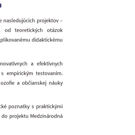
u
e nasledujúcich projektov –
l od teoretických otázok
 k aplikovanému didaktickému
ovatívnych a efektívnych
 s empirickým testovaním.
lozofie a občianskej náuky
cké poznatky s praktickými
m do projektu Medzinárodná