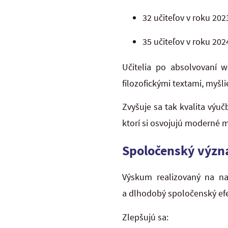
32 učiteľov v roku 202
35 učiteľov v roku 202
Učitelia po absolvovaní w
filozofickými textami, myšl
Zvyšuje sa tak kvalita výuč
ktorí si osvojujú moderné 
Spoločenský význa
Výskum realizovaný na na
a dlhodobý spoločenský efe
Zlepšujú sa: