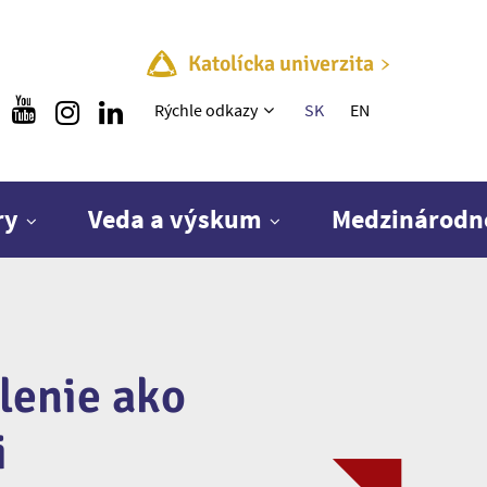
Katolícka univerzita
Rýchle menu
Rýchle odkazy
SK
EN
ry
Veda a výskum
Medzinárodn
lenie ako
i