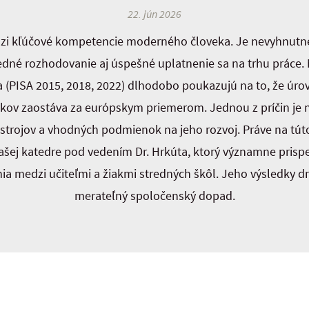
22. jún 2026
edzi kľúčové kompetencie moderného človeka. Je nevyhnutn
edné rozhodovanie aj úspešné uplatnenie sa na trhu práce.
(PISA 2015, 2018, 2022) dlhodobo poukazujú na to, že úrov
kov zaostáva za európskym priemerom. Jednou z príčin je 
trojov a vhodných podmienok na jeho rozvoj. Práve na tút
ašej katedre pod vedením Dr. Hrkúta, ktorý významne prisp
nia medzi učiteľmi a žiakmi stredných škôl. Jeho výsledky d
merateľný spoločenský dopad.