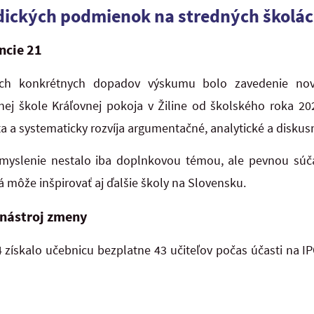
dických podmienok na stredných školá
ncie 21
ích konkrétnych dopadov výskumu bolo zavedenie no
ej škole Kráľovnej pokoja v Žiline od školského roka 2
a a systematicky rozvíja argumentačné, analytické a diskus
 myslenie nestalo iba doplnkovou témou, ale pevnou súč
rá môže inšpirovať aj ďalšie školy na Slovensku.
 nástroj zmeny
získalo učebnicu bezplatne 43 učiteľov počas účasti na I