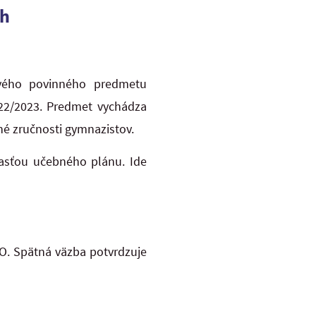
ch
vého povinného predmetu
022/2023. Predmet vychádza
né zručnosti gymnazistov.
asťou učebného plánu. Ide
PO. Spätná väzba potvrdzuje