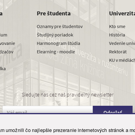
a
Pre študenta
Univerzit
Oznamy pre študentov
Kto sme
dium
Študijný poriadok
História
avovanie
Harmonogram štúdia
Vedenie univ
dzačov
Elearning - moodle
Rektorát
KU v médiác
dka
Sledujte nás cez náš pravidelný newsletter
Odoslať
 umožnili čo najlepšie prezeranie internetových stránok a mo