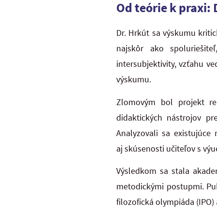
Od teórie k praxi
Dr. Hrkút sa výskumu kriti
najskôr ako spoluriešit
intersubjektivity, vzťahu v
výskumu.
Zlomovým bol projekt re
didaktických nástrojov p
Analyzovali sa existujúce 
aj skúsenosti učiteľov s vý
Výsledkom sa stala akadem
metodickými postupmi. Pub
filozofická olympiáda (IPO)