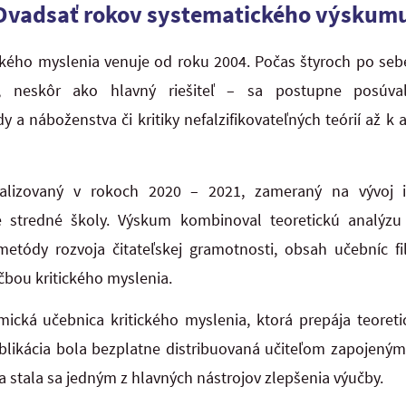
: Dvadsať rokov systematického výskum
ckého myslenia venuje od roku 2004. Počas štyroch po seb
eľ, neskôr ako hlavný riešiteľ – sa postupne posúva
edy a náboženstva či kritiky nefalzifikovateľných teórií až
alizovaný v rokoch 2020 – 2021, zameraný na vývoj in
re stredné školy. Výskum kombinoval teoretickú analýzu
metódy rozvoja čitateľskej gramotnosti, obsah učebníc fi
učbou kritického myslenia.
ická učebnica kritického myslenia, ktorá prepája teoreti
likácia bola bezplatne distribuovaná učiteľom zapojený
 a stala sa jedným z hlavných nástrojov zlepšenia výučby.