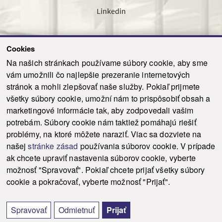
Linkedin
Cookies
Sledujte nás cez náš pravidelný newsletter
Na našich stránkach používame súbory cookie, aby sme
vám umožnili čo najlepšie prezeranie internetových
stránok a mohli zlepšovať naše služby. Pokiaľ prijmete
všetky súbory cookie, umožní nám to prispôsobiť obsah a
marketingové informácie tak, aby zodpovedali vašim
Odoslať
potrebám. Súbory cookie nám taktiež pomáhajú riešiť
problémy, na ktoré môžete naraziť. Viac sa dozviete na
našej
stránke zásad
používania súborov cookie. V prípade
© 2021-2026 ku.sk. Všetky práva vyhradené.
|
Ochrana osobných údajov
|
ak chcete upraviť nastavenia súborov cookie, vyberte
Vyhlásenie o prístupnosti
|
Admin
možnosť "Spravovať". Pokiaľ chcete prijať všetky súbory
This site is protected by reCAPTCHA and the Google
Privacy Policy
and
Terms of
cookie a pokračovať, vyberte možnosť "Prijať".
Service
apply.
Tvorba stránky WebCreators.sk
|
Webhosting
-
HostCreators
Spravovať
Odmietnuť
Prijať