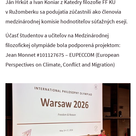
Ján Hrkút a Ivan Koniar z Katedry filozofie FF KU
v Ružomberku sa podujatia zúčastnili ako členovia
medzinárodnej komisie hodnotiteľov súťažných esejí.
Účasť študentov a učiteľov na Medzinárodnej
filozofickej olympiáde bola podporená projektom:
Jean Monnet #101127675 – EUPECCOM (European
Perspectives on Climate, Conflict and Migration)