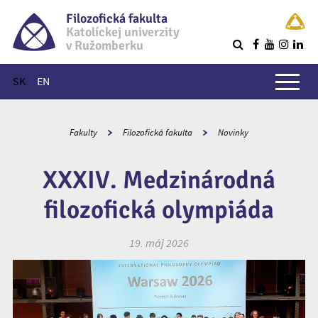
Filozofická fakulta
Katolíckej univerzity
v Ružomberku
R
Hlavné menu
SK
EN
Fakulty
Filozofická fakulta
Novinky
XXXIV. Medzinárodná
filozofická olympiáda
19. máj 2026