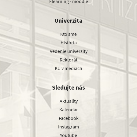
Elearning - moodle
Univerzita
Kto sme
História
Vedenie univerzity
Rektorát
KU v médiách
Sledujte nás
Aktuality
Kalendár
Facebook
Instagram
Youtube