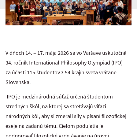
V dňoch 14. – 17. mája 2026 sa vo Varšave uskutočnil
34. ročník International Philosophy Olympiad (IPO)
za účasti 115 študentov z 54 krajín sveta vrátane
Slovenska.
IPO je medzinárodná súťaž určená študentom
stredných škôl, na ktorej sa stretávajú víťazi
národných kôl, aby si zmerali sily v písaní filozofickej
eseje na zadanú tému. Cieľom podujatia je
podporovať filozofické vzdelávanie na úrovni