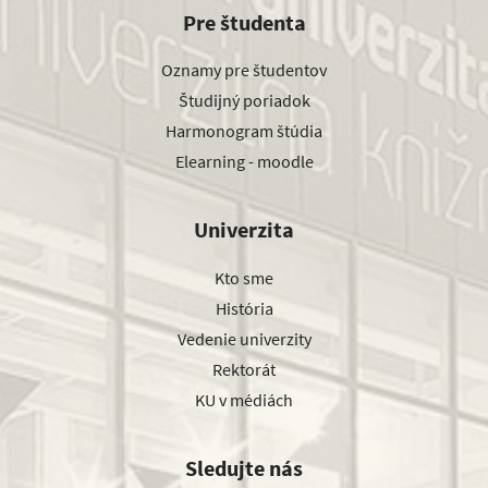
Pre študenta
Oznamy pre študentov
Študijný poriadok
Harmonogram štúdia
Elearning - moodle
Univerzita
Kto sme
História
Vedenie univerzity
Rektorát
KU v médiách
Sledujte nás