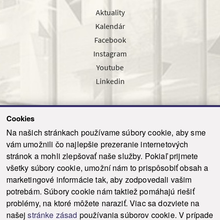
Aktuality
Kalendár
Facebook
Instagram
Youtube
Linkedin
Cookies
Sledujte nás cez náš pravidelný newsletter
Na našich stránkach používame súbory cookie, aby sme
vám umožnili čo najlepšie prezeranie internetových
stránok a mohli zlepšovať naše služby. Pokiaľ prijmete
všetky súbory cookie, umožní nám to prispôsobiť obsah a
marketingové informácie tak, aby zodpovedali vašim
Odoslať
potrebám. Súbory cookie nám taktiež pomáhajú riešiť
problémy, na ktoré môžete naraziť. Viac sa dozviete na
našej
stránke zásad
používania súborov cookie. V prípade