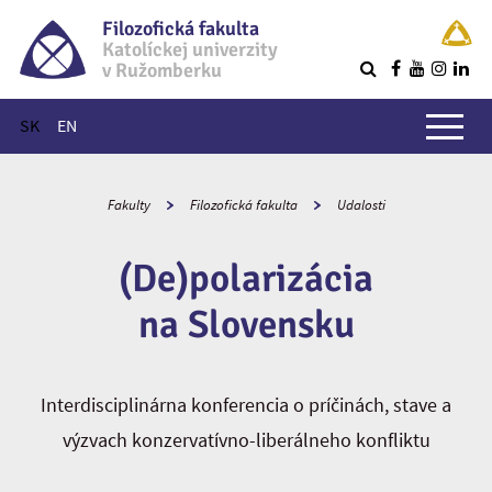
Filozofická fakulta
Katolíckej univerzity
v Ružomberku
R
Hlavné menu
SK
EN
Fakulty
Filozofická fakulta
Udalosti
(De)polarizácia
na Slovensku
Interdisciplinárna konferencia o príčinách, stave a
výzvach konzervatívno-liberálneho konfliktu