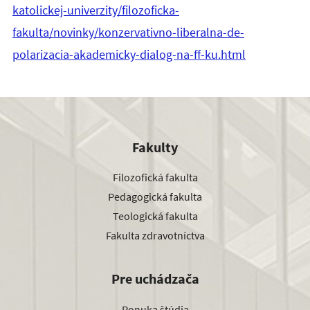
katolickej-univerzity/filozoficka-
fakulta/novinky/konzervativno-liberalna-de-
polarizacia-akademicky-dialog-na-ff-ku.html
Fakulty
Filozofická fakulta
Pedagogická fakulta
Teologická fakulta
Fakulta zdravotníctva
Pre uchádzača
Ponuka štúdia