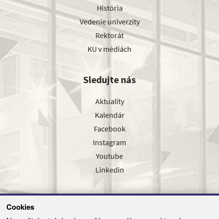
História
Vedenie univerzity
Rektorát
KU v médiách
Sledujte nás
Aktuality
Kalendár
Facebook
Instagram
Youtube
Linkedin
Cookies
Sledujte nás cez náš pravidelný newsletter