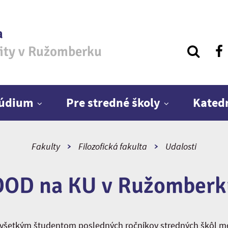
a
zity v Ružomberku
túdium
Pre stredné školy
Kated
Fakulty
Filozofická fakulta
Udalosti
DOD na KU v Ružomberk
šetkým študentom posledných ročníkov stredných škôl mo