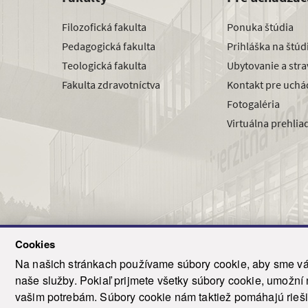
Filozofická fakulta
Ponuka štúdia
Pedagogická fakulta
Prihláška na štú
Teologická fakulta
Ubytovanie a str
Fakulta zdravotníctva
Kontakt pre uchá
Fotogaléria
Virtuálna prehlia
Cookies
Na našich stránkach používame súbory cookie, aby sme vám
naše služby. Pokiaľ prijmete všetky súbory cookie, umožní
© 2021-20
vašim potrebám. Súbory cookie nám taktiež pomáhajú riešiť
T