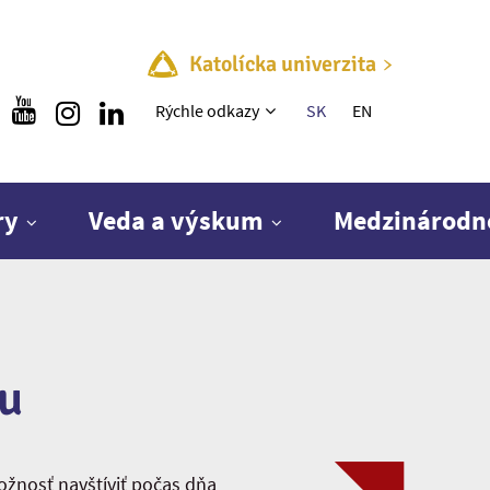
Katolícka univerzita
Rýchle menu
Rýchle odkazy
SK
EN
ry
Veda a výskum
Medzinárodn
u
žnosť navštíviť počas dňa