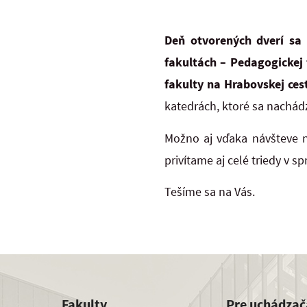
Deň otvorených dverí sa
fakultách – Pedagogickej f
fakulty na Hrabovskej ce
katedrách, ktoré sa nachádz
Možno aj vďaka návšteve na
privítame aj celé triedy v 
Tešíme sa na Vás.
Fakulty
Pre uchádzač