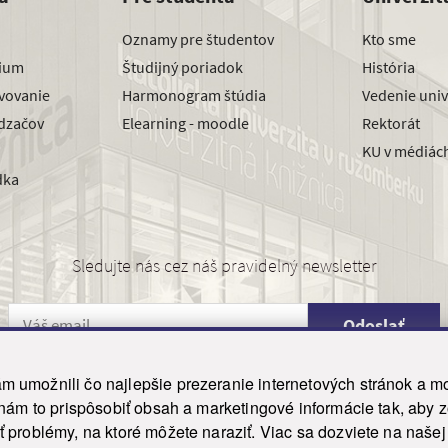
Oznamy pre študentov
Kto sme
dium
Študijný poriadok
História
avovanie
Harmonogram štúdia
Vedenie univ
dzačov
Elearning - moodle
Rektorát
KU v médiác
dka
Sledujte nás cez náš pravidelný newsletter
Odoslať
 umožnili čo najlepšie prezeranie internetových stránok a mo
 nám to prispôsobiť obsah a marketingové informácie tak, aby 
26 ku.sk. Všetky práva vyhradené.
|
Ochrana osobných údajov
|
Vyhlásenie o prístupnosti
 problémy, na ktoré môžete naraziť. Viac sa dozviete na naše
his site is protected by reCAPTCHA and the Google
Privacy Policy
and
Terms of Service
appl