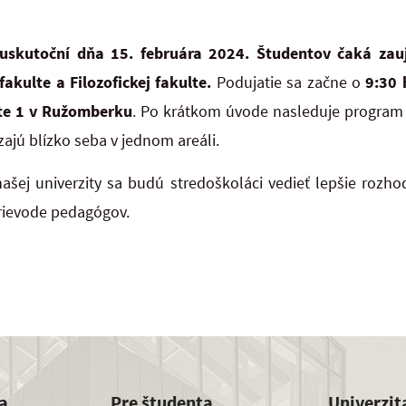
 uskutoční dňa 15. februára 2024. Študentov čaká za
akulte a Filozofickej fakulte.
Podujatie sa začne o
9:30 
ste 1 v Ružomberku
. Po krátkom úvode nasleduje program 
ajú blízko seba v jednom areáli.
šej univerzity sa budú stredoškoláci vedieť lepšie rozho
sprievode pedagógov.
a
Pre študenta
Univerzit