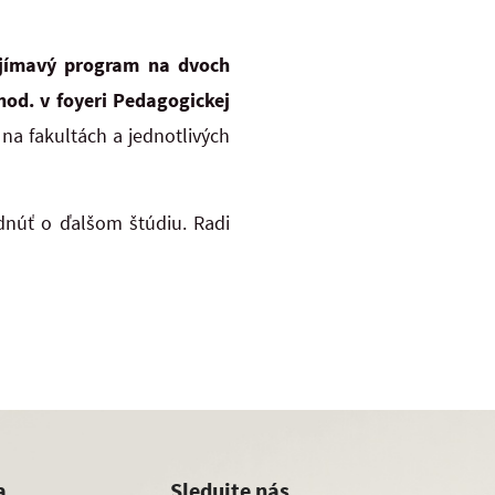
ujímavý program na dvoch
hod. v foyeri Pedagogickej
na fakultách a jednotlivých
dnúť o ďalšom štúdiu. Radi
a
Sledujte nás