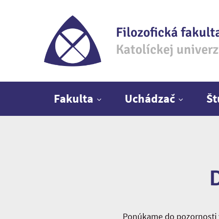
Filozofická fakult
Katolíckej univer
Hlavné menu
Fakulta
Uchádzač
Š
Ponúkame do pozornosti v