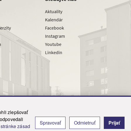
Aktuality
Kalendár
erzity
Facebook
Instagram
h
Youtube
Linkedin
hli zlepšovať
zodpovedali
Spravovať
Odmietnuť
Prijať
|
Admin
j
stránke zásad
y.