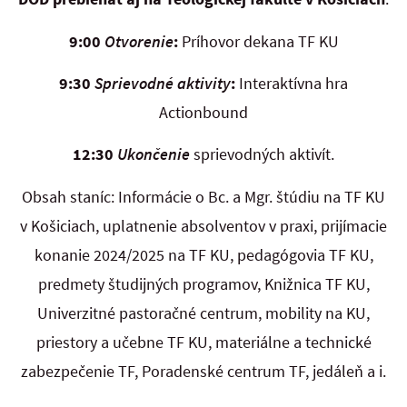
9:00
Otvorenie
:
Príhovor dekana TF KU
9:30
Sprievodné aktivity
:
Interaktívna hra
Actionbound
12:30
Ukončenie
sprievodných aktivít.
Obsah staníc: Informácie o Bc. a Mgr. štúdiu na TF KU
v Košiciach, uplatnenie absolventov v praxi, prijímacie
konanie 2024/2025 na TF KU, pedagógovia TF KU,
predmety študijných programov, Knižnica TF KU,
Univerzitné pastoračné centrum, mobility na KU,
priestory a učebne TF KU, materiálne a technické
zabezpečenie TF, Poradenské centrum TF, jedáleň a i.