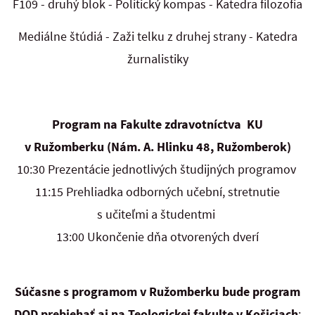
F109 - druhý blok - Politický kompas - Katedra filozofia
Mediálne štúdiá - Zaži telku z druhej strany - Katedra
žurnalistiky
Program na Fakulte zdravotníctva KU
v Ružomberku (Nám. A. Hlinku 48, Ružomberok)
10:30 Prezentácie jednotlivých študijných programov
11:15 Prehliadka odborných učební, stretnutie
s učiteľmi a študentmi
13:00 Ukončenie dňa otvorených dverí
Súčasne s programom v Ružomberku bude program
DOD prebiehať aj na Teologickej fakulte
v Košiciach
: