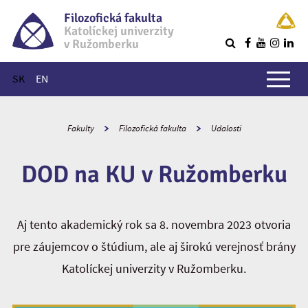
Filozofická fakulta
Katolíckej univerzity
v Ružomberku
R
Hlavné menu
SK
EN
Fakulty
Filozofická fakulta
Udalosti
DOD na KU v Ružomberku
Aj tento akademický rok sa 8. novembra 2023 otvoria
pre záujemcov o štúdium, ale aj širokú verejnosť brány
Katolíckej univerzity v Ružomberku.