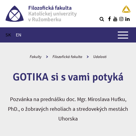
Filozofická fakulta
Katolíckej univerzity
v Ružomberku
R
Hlavné menu
SK
EN
Fakulty
Filozofická fakulta
Udalosti
GOTIKA si s vami potyká
Pozvánka na prednášku doc. Mgr. Miroslava Huťku,
PhD., o žobravých reholiach a stredovekých mestách
Uhorska