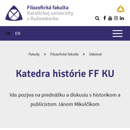
Filozofická fakulta
Katolíckej univerzity
v Ružomberku
R
Hlavné menu
SK
EN
Fakulty
Filozofická fakulta
Udalosti
Katedra histórie FF KU
Vás pozýva na prednášku a diskusiu s historikom a
publicistom Jánom Mikulčíkom