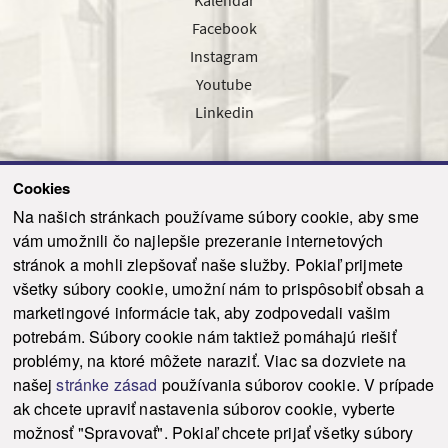
Facebook
Instagram
Youtube
Linkedin
Cookies
Sledujte nás cez náš pravidelný newsletter
Na našich stránkach používame súbory cookie, aby sme
vám umožnili čo najlepšie prezeranie internetových
stránok a mohli zlepšovať naše služby. Pokiaľ prijmete
všetky súbory cookie, umožní nám to prispôsobiť obsah a
marketingové informácie tak, aby zodpovedali vašim
Odoslať
potrebám. Súbory cookie nám taktiež pomáhajú riešiť
problémy, na ktoré môžete naraziť. Viac sa dozviete na
našej
stránke zásad
používania súborov cookie. V prípade
© 2021-2026 ku.sk. Všetky práva vyhradené.
|
Ochrana osobných údajov
|
ak chcete upraviť nastavenia súborov cookie, vyberte
Vyhlásenie o prístupnosti
|
Admin
možnosť "Spravovať". Pokiaľ chcete prijať všetky súbory
This site is protected by reCAPTCHA and the Google
Privacy Policy
and
Terms of