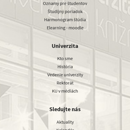
Oznamy pre študentov
Študijný poriadok
Harmonogram štúdia
Elearning - moodle
Univerzita
Kto sme
História
Vedenie univerzity
Rektorát
KU v médiách
Sledujte nás
Aktuality
Kalendár