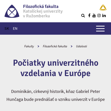
Filozofická fakulta
Katolíckej univerzity
v Ružomberku
R
Hlavné menu
SK
EN
Fakulty
Filozofická fakulta
Udalosti
Počiatky univerzitného
vzdelania v Európe
Dominikán, cirkevný historik, kňaz Gabriel Peter
Hunčaga bude prednášať o vzniku univerzít v Európe