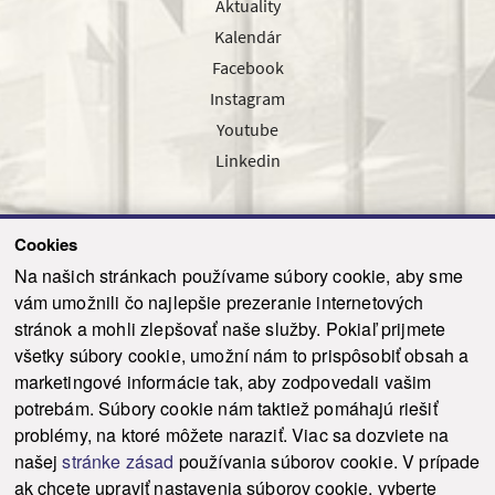
Aktuality
Kalendár
Facebook
Instagram
Youtube
Linkedin
Cookies
Sledujte nás cez náš pravidelný newsletter
Na našich stránkach používame súbory cookie, aby sme
vám umožnili čo najlepšie prezeranie internetových
stránok a mohli zlepšovať naše služby. Pokiaľ prijmete
všetky súbory cookie, umožní nám to prispôsobiť obsah a
marketingové informácie tak, aby zodpovedali vašim
Odoslať
potrebám. Súbory cookie nám taktiež pomáhajú riešiť
problémy, na ktoré môžete naraziť. Viac sa dozviete na
našej
stránke zásad
používania súborov cookie. V prípade
© 2021-2026 ku.sk. Všetky práva vyhradené.
|
Ochrana osobných údajov
|
ak chcete upraviť nastavenia súborov cookie, vyberte