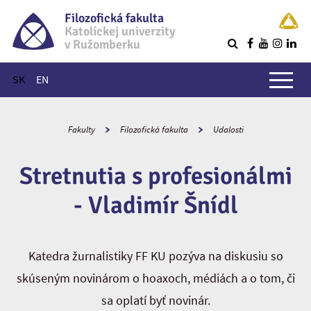
Filozofická fakulta
Katolíckej univerzity
v Ružomberku
R
Hlavné menu
SK
EN
Fakulty
Filozofická fakulta
Udalosti
Stretnutia s profesionálmi
- Vladimír Šnídl
Katedra žurnalistiky FF KU pozýva na diskusiu so
skúseným novinárom o hoaxoch, médiách a o tom, či
sa oplatí byť novinár.