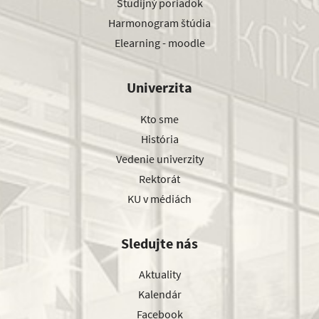
Študijný poriadok
Harmonogram štúdia
Elearning - moodle
Univerzita
Kto sme
História
Vedenie univerzity
Rektorát
KU v médiách
Sledujte nás
Aktuality
Kalendár
Facebook