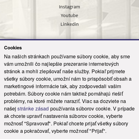
Instagram
Youtube
Linkedin
Cookies
Sledujte nás cez náš pravidelný newsletter
Na našich stránkach používame súbory cookie, aby sme
vám umožnili čo najlepšie prezeranie internetových
stránok a mohli zlepšovať naše služby. Pokiaľ prijmete
všetky súbory cookie, umožní nám to prispôsobiť obsah a
marketingové informácie tak, aby zodpovedali vašim
Odoslať
potrebám. Súbory cookie nám taktiež pomáhajú riešiť
problémy, na ktoré môžete naraziť. Viac sa dozviete na
našej
stránke zásad
používania súborov cookie. V prípade
© 2021-2026 ku.sk. Všetky práva vyhradené.
|
Ochrana osobných údajov
|
ak chcete upraviť nastavenia súborov cookie, vyberte
Vyhlásenie o prístupnosti
|
Admin
možnosť "Spravovať". Pokiaľ chcete prijať všetky súbory
This site is protected by reCAPTCHA and the Google
Privacy Policy
and
Terms of
cookie a pokračovať, vyberte možnosť "Prijať".
Service
apply.
Tvorba stránky WebCreators.sk
|
Webhosting
-
HostCreators