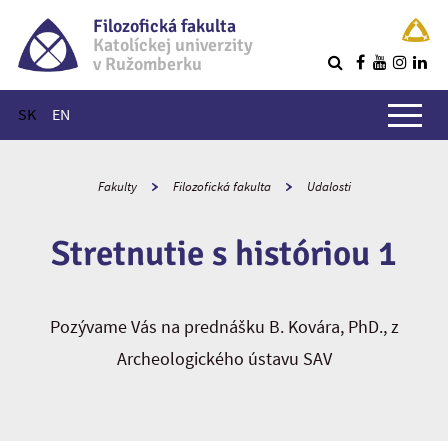
Filozofická fakulta
Katolíckej univerzity
v Ružomberku
R
Hlavné menu
SK
EN
Fakulty
Filozofická fakulta
Udalosti
Stretnutie s históriou 1
Pozývame Vás na prednášku B. Kovára, PhD., z
Archeologického ústavu SAV