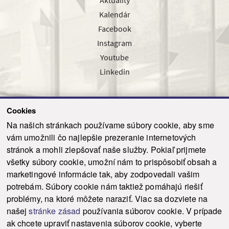
Aktuality
Kalendár
Facebook
Instagram
Youtube
Linkedin
Cookies
Sledujte nás cez náš pravidelný newsletter
Na našich stránkach používame súbory cookie, aby sme
vám umožnili čo najlepšie prezeranie internetových
stránok a mohli zlepšovať naše služby. Pokiaľ prijmete
všetky súbory cookie, umožní nám to prispôsobiť obsah a
marketingové informácie tak, aby zodpovedali vašim
Odoslať
potrebám. Súbory cookie nám taktiež pomáhajú riešiť
problémy, na ktoré môžete naraziť. Viac sa dozviete na
našej
stránke zásad
používania súborov cookie. V prípade
© 2021-2026 ku.sk. Všetky práva vyhradené.
|
Ochrana osobných údajov
|
ak chcete upraviť nastavenia súborov cookie, vyberte
Vyhlásenie o prístupnosti
|
Admin