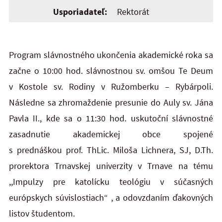
Usporiadateľ:
Rektorát
Program slávnostného ukončenia akademické roka sa
začne o 10:00 hod. slávnostnou sv. omšou Te Deum
v Kostole sv. Rodiny v Ružomberku – Rybárpoli.
Následne sa zhromaždenie presunie do Auly sv. Jána
Pavla II., kde sa o 11:30 hod. uskutoční slávnostné
zasadnutie akademickej obce spojené
s prednáškou
prof. ThLic. Miloša Lichnera, SJ, D.Th.
prorektora Trnavskej univerzity v Trnave na
tému
,,Impulzy pre katolícku teológiu v súčasných
európskych súvislostiach“ ,
a odovzdaním ďakovných
listov študentom.