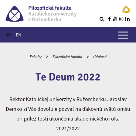
Filozofická fakulta
Katolíckej univerzity
v Ružomberku
R
Hlavné menu
SK
EN
Fakulty
Filozofická fakulta
Udalosti
Te Deum 2022
Rektor Katolíckej univerzity v Ružomberku Jaroslav
Demko si Vás dovoľuje pozvať na ďakovnú svätú omšu
pri príležitosti ukončenia akademického roka
2021/2022