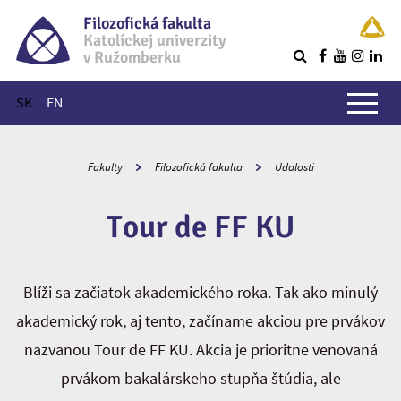
Filozofická fakulta
Katolíckej univerzity
v Ružomberku
R
Hlavné menu
SK
EN
Fakulty
Filozofická fakulta
Udalosti
Tour de FF KU
Blíži sa začiatok akademického roka. Tak ako minulý
akademický rok, aj tento, začíname akciou pre prvákov
nazvanou Tour de FF KU. Akcia je prioritne venovaná
prvákom bakalárskeho stupňa štúdia, ale