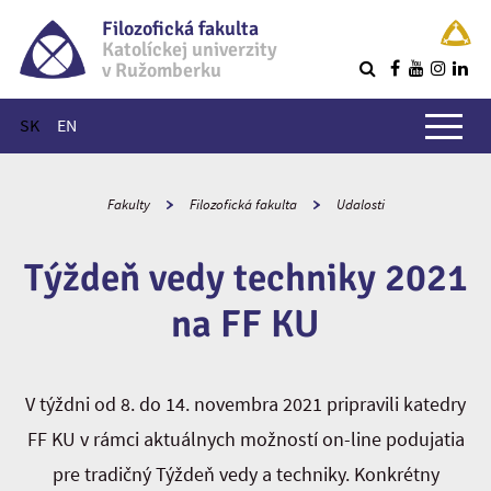
Filozofická fakulta
Katolíckej univerzity
v Ružomberku
R
Hlavné menu
SK
EN
Fakulty
Filozofická fakulta
Udalosti
Týždeň vedy techniky 2021
na FF KU
V týždni od 8. do 14. novembra 2021 pripravili katedry
FF KU v rámci aktuálnych možností on-line podujatia
pre tradičný Týždeň vedy a techniky. Konkrétny