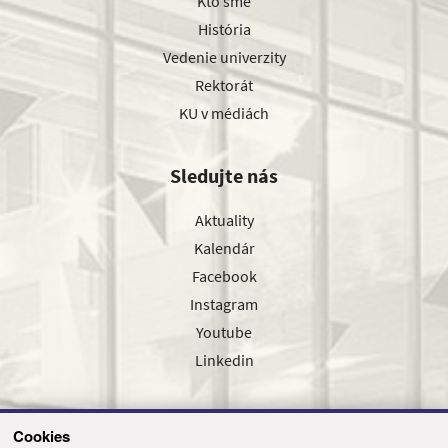
Kto sme
História
Vedenie univerzity
Rektorát
KU v médiách
Sledujte nás
Aktuality
Kalendár
Facebook
Instagram
Youtube
Linkedin
Cookies
Sledujte nás cez náš pravidelný newsletter