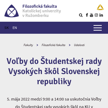
Filozofická fakulta
Katolíckej univerzity
v Ružomberku
R
Hlavné menu
SK
EN
Fakulty
Filozofická fakulta
Udalosti
Voľby do Študentskej rady
Vysokých škôl Slovenskej
republiky
5. mája 2022 medzi 9:00 a 14:00 sa uskutočnia Voľby
do Študentskej rady vysokých škôl na KU v