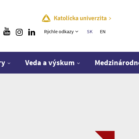
Katolícka univerzita
Rýchle menu
Rýchle odkazy
SK
EN
ry
Veda a výskum
Medzinárodn