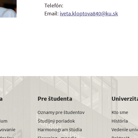
Telefón:
Email:
iveta.kloptova840@ku.sk
a
Pre študenta
Univerzit
Oznamy pre študentov
Kto sme
dium
Študijný poriadok
História
avovanie
Harmonogram štúdia
Vedenie univ
dzačov
Elearning - moodle
Rektorát