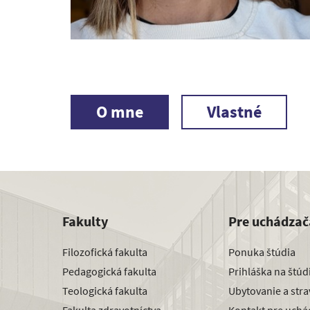
O mne
Vlastné
Fakulty
Pre uchádzač
Filozofická fakulta
Ponuka štúdia
Pedagogická fakulta
Prihláška na štú
Teologická fakulta
Ubytovanie a str
Fakulta zdravotníctva
Kontakt pre uchá