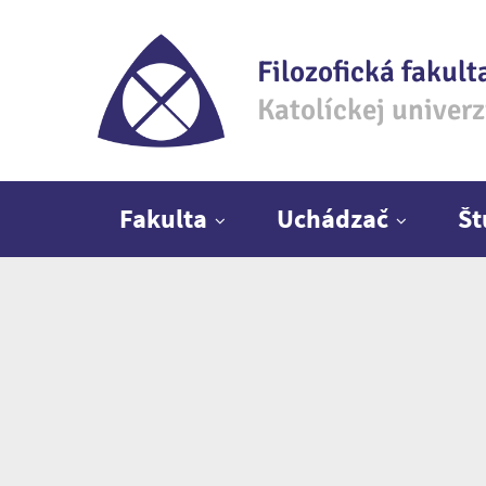
Filozofická fakult
Katolíckej univer
Hlavné menu
Fakulta
Uchádzač
Š