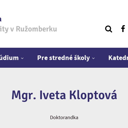
a
zity v Ružomberku
túdium
Pre stredné školy
Kated
Mgr. Iveta Kloptová
Doktorandka