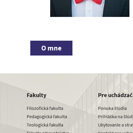
O mne
Fakulty
Pre uchádzač
Filozofická fakulta
Ponuka štúdia
Pedagogická fakulta
Prihláška na štú
Teologická fakulta
Ubytovanie a str
Fakulta zdravotníctva
Kontakt pre uchá