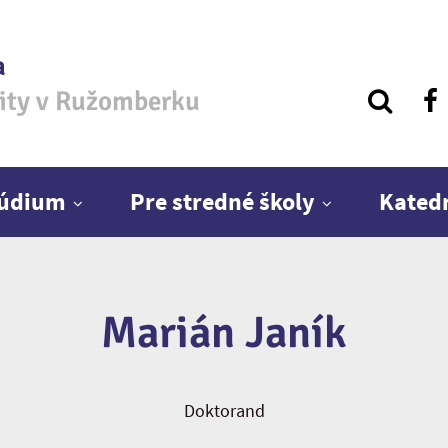
a
zity v Ružomberku
túdium
Pre stredné školy
Kated
Marián Janík
Doktorand