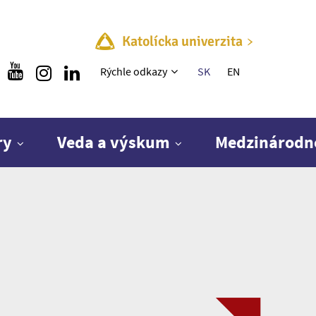
Katolícka univerzita
Rýchle menu
Rýchle odkazy
SK
EN
ry
Veda a výskum
Medzinárodn