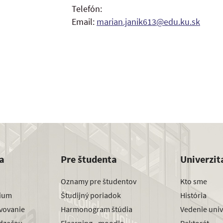
Telefón:
Email:
marian.janik613@edu.ku.sk
a
Pre študenta
Univerzit
Oznamy pre študentov
Kto sme
dium
Študijný poriadok
História
avovanie
Harmonogram štúdia
Vedenie univ
dzačov
Elearning - moodle
Rektorát