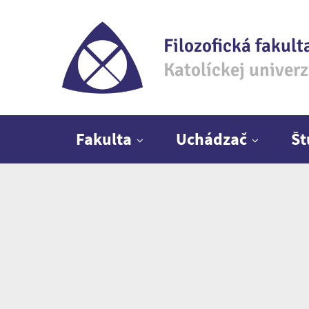
Filozofická fakult
Katolíckej univer
Hlavné menu
Fakulta
Uchádzač
Š