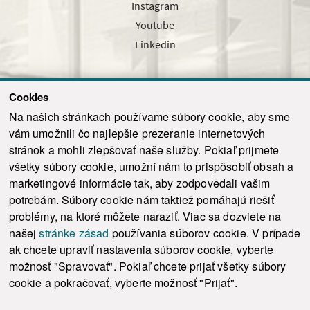
Instagram
Youtube
Linkedin
Cookies
Sledujte nás cez náš pravidelný newsletter
Na našich stránkach používame súbory cookie, aby sme
vám umožnili čo najlepšie prezeranie internetových
stránok a mohli zlepšovať naše služby. Pokiaľ prijmete
všetky súbory cookie, umožní nám to prispôsobiť obsah a
marketingové informácie tak, aby zodpovedali vašim
Odoslať
potrebám. Súbory cookie nám taktiež pomáhajú riešiť
problémy, na ktoré môžete naraziť. Viac sa dozviete na
našej
stránke zásad
používania súborov cookie. V prípade
© 2021-2026 ku.sk. Všetky práva vyhradené.
|
Ochrana osobných údajov
|
ak chcete upraviť nastavenia súborov cookie, vyberte
Vyhlásenie o prístupnosti
|
Admin
možnosť "Spravovať". Pokiaľ chcete prijať všetky súbory
This site is protected by reCAPTCHA and the Google
Privacy Policy
and
Terms of
cookie a pokračovať, vyberte možnosť "Prijať".
Service
apply.
Tvorba stránky WebCreators.sk
|
Webhosting
-
HostCreators