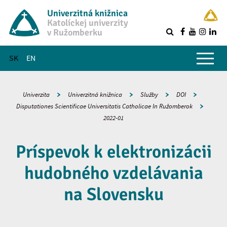
Univerzitná knižnica
Katolíckej univerzity
v Ružomberku
R
Hlavné menu
SK
EN
Univerzita
Univerzitná knižnica
Služby
DOI
Disputationes Scientificae Universitatis Catholicae In Ružomberok
2022-01
Príspevok k elektronizácii
hudobného vzdelávania
na Slovensku