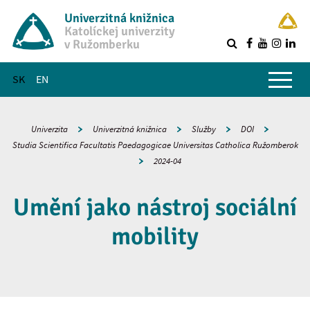
Univerzitná knižnica
Katolíckej univerzity
v Ružomberku
R
Hlavné menu
SK
EN
Univerzita
Univerzitná knižnica
Služby
DOI
Studia Scientifica Facultatis Paedagogicae Universitas Catholica Ružomberok
2024-04
Umění jako nástroj sociální
mobility