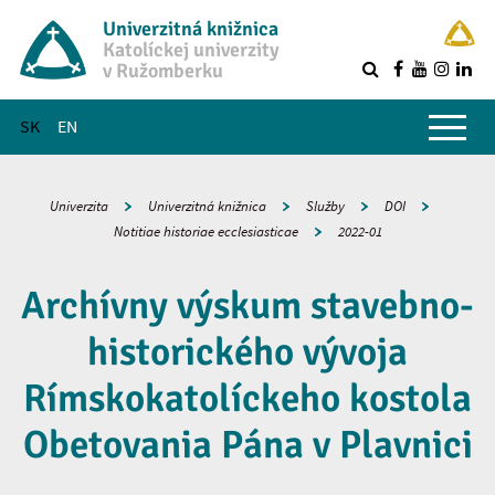
Univerzitná knižnica
Katolíckej univerzity
v Ružomberku
R
Hlavné menu
SK
EN
Univerzita
Univerzitná knižnica
Služby
DOI
Notitiae historiae ecclesiasticae
2022-01
Archívny výskum stavebno-
historického vývoja
Rímskokatolíckeho kostola
Obetovania Pána v Plavnici