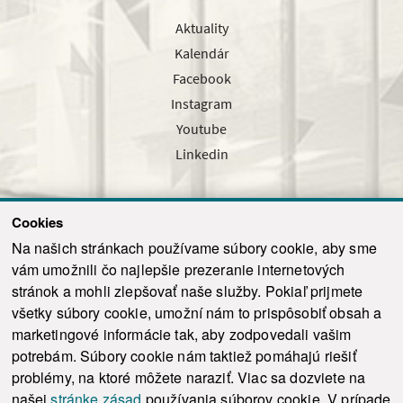
Aktuality
Kalendár
Facebook
Instagram
Youtube
Linkedin
Cookies
Sledujte nás cez náš pravidelný newsletter
Na našich stránkach používame súbory cookie, aby sme
vám umožnili čo najlepšie prezeranie internetových
stránok a mohli zlepšovať naše služby. Pokiaľ prijmete
všetky súbory cookie, umožní nám to prispôsobiť obsah a
marketingové informácie tak, aby zodpovedali vašim
Odoslať
potrebám. Súbory cookie nám taktiež pomáhajú riešiť
problémy, na ktoré môžete naraziť. Viac sa dozviete na
našej
stránke zásad
používania súborov cookie. V prípade