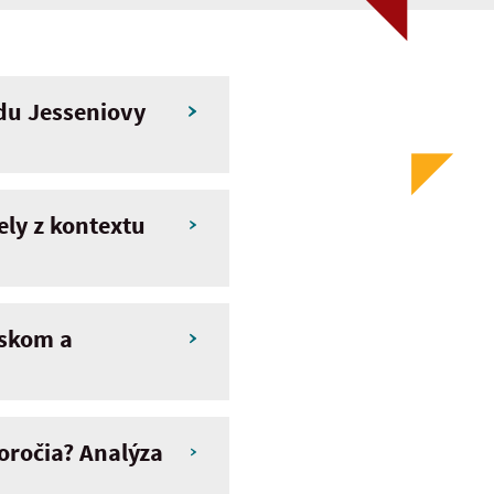
adu Jesseniovy
ly z kontextu
nskom a
toročia? Analýza