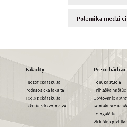
Polemika medzi c
Fakulty
Pre uchádzač
Filozofická fakulta
Ponuka štúdia
Pedagogická fakulta
Prihláška na štú
Teologická fakulta
Ubytovanie a str
Fakulta zdravotníctva
Kontakt pre uchá
Fotogaléria
Virtuálna prehlia