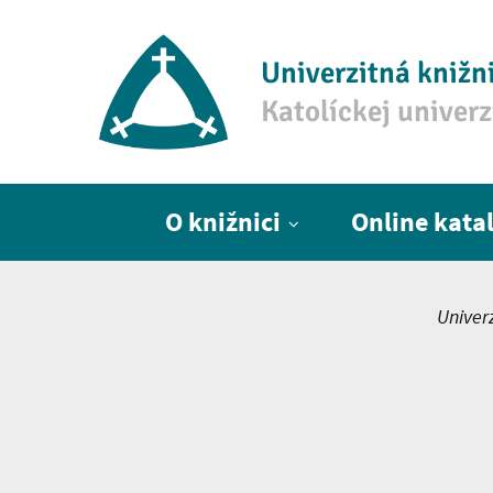
Univerzitná knižn
Katolíckej univer
Hlavné menu
O knižnici
Online kata
Univer