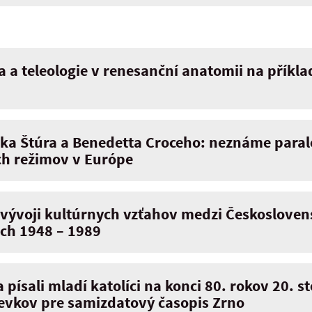
 a teleologie v renesanční anatomii na příkl
ka Štúra a Benedetta Croceho: neznáme parale
ch režimov v Európe
o vývoji kultúrnych vzťahov medzi Českoslove
ch 1948 – 1989
 písali mladí katolíci na konci 80. rokov 20. s
pevkov pre samizdatový časopis Zrno