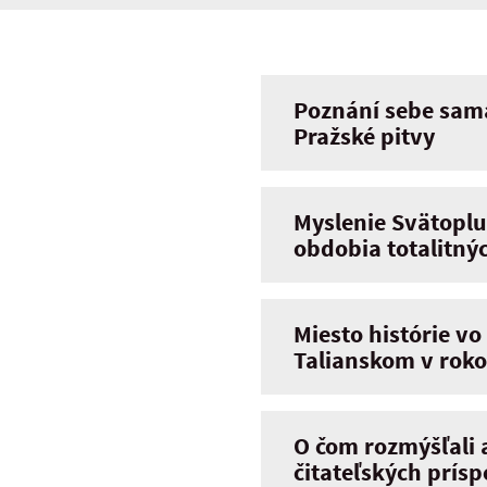
Poznání sebe sama
Pražské pitvy
Myslenie Svätoplu
obdobia totalitný
Miesto histórie v
Talianskom v roko
O čom rozmýšľali a
čitateľských prís