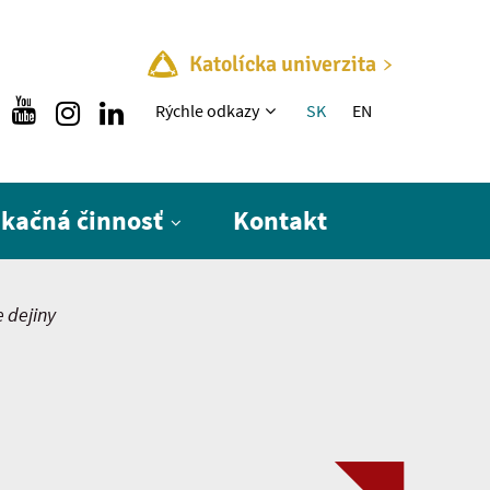
Katolícka univerzita
Rýchle menu
Rýchle odkazy
SK
EN
ikačná činnosť
Kontakt
 dejiny