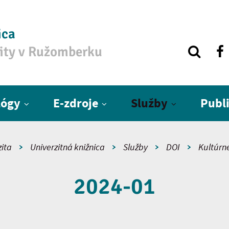
ica
zity v Ružomberku
lógy
E-zdroje
Služby
Publ
zita
Univerzitná knižnica
Služby
DOI
Kultúrne
2024-01