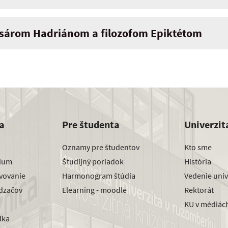
isárom Hadriánom a filozofom Epiktétom
a
Pre študenta
Univerzit
Oznamy pre študentov
Kto sme
dium
Študijný poriadok
História
avovanie
Harmonogram štúdia
Vedenie univ
dzačov
Elearning - moodle
Rektorát
KU v médiác
dka