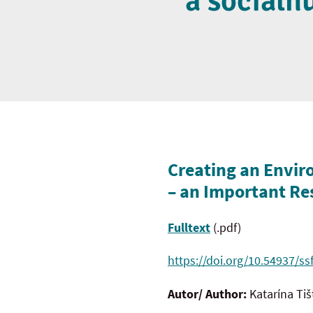
a sociáln
Creating an Envir
– an Important Res
Fulltext
(.pdf)
https://doi.org/10.54937/ss
Autor/ Author:
Katarína Ti