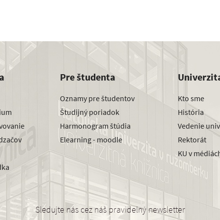
a
Pre študenta
Univerzit
Oznamy pre študentov
Kto sme
dium
Študijný poriadok
História
avovanie
Harmonogram štúdia
Vedenie univ
dzačov
Elearning - moodle
Rektorát
KU v médiác
dka
Sledujte nás cez náš pravidelný newsletter