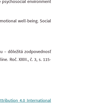
he psychosocial environment
motional well-being. Social
du – dôležitá zodpovednosť
ine. Roč. XXIII., č. 3, s. 115-
ribution 4.0 International