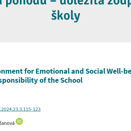
u pohodu – dôležitá zo
školy
onment for Emotional and Social Well-b
ponsibility of the School
f.2024.23.3.115-123
šťanová