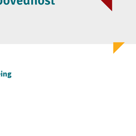
dpovednosť
eing