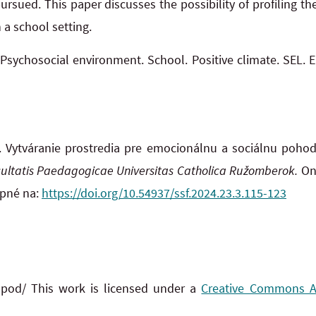
ursued. This paper discusses the possibility of profiling t
 a school setting.
:
Psychosocial environment. School. Positive climate. SEL. E
. Vytváranie prostredia pre emocionálnu a sociálnu poho
acultatis Paedagogicae Universitas Catholica Ružomberok.
Onl
upné na:
https://doi.org/10.54937/ssf.2024.23.3.115-123
 pod/ This work is licensed under a
Creative Commons Att