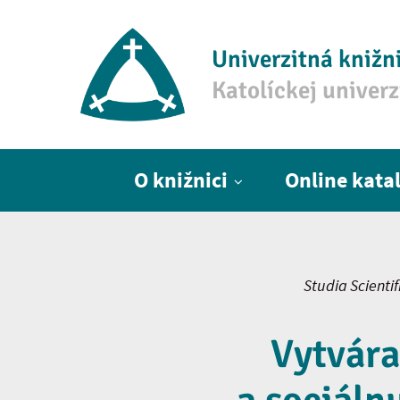
Univerzitná knižn
Katolíckej univer
Hlavné menu
O knižnici
Online kata
Studia Scienti
Vytvára