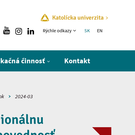
Katolícka univerzita
Rýchle menu
Rýchle odkazy
SK
EN
ikačná činnosť
Kontakt
ok
2024-03
cionálnu