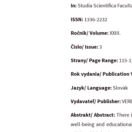
In:
Studia Scientifica Facul
ISSN:
1336-2232
Ročník/ Volume:
XXIII.
Číslo/ Issue:
3
Strany/ Page Range:
115-1
Rok vydania/ Publication 
Jazyk/ Language:
Slovak
Vydavateľ/ Publisher:
VERB
Abstrakt/ Abstract:
There 
well-being and educationa