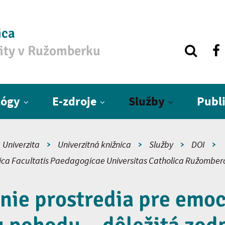
ica
zity v Ružomberku
lógy
E-zdroje
Služby
Publ
Univerzita
Univerzitná knižnica
Služby
DOI
fica Facultatis Paedagogicae Universitas Catholica Ružomber
nie prostredia pre emo